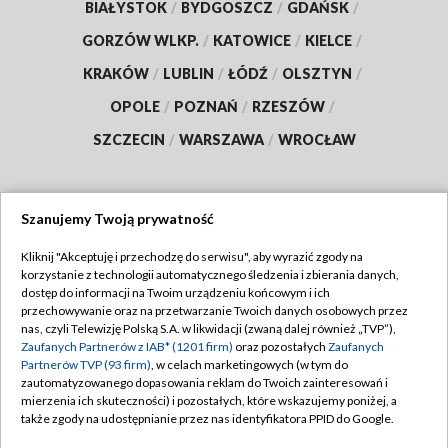
BIAŁYSTOK
/
BYDGOSZCZ
/
GDAŃSK
/
GORZÓW WLKP.
/
KATOWICE
/
KIELCE
/
KRAKÓW
/
LUBLIN
/
ŁÓDŹ
/
OLSZTYN
/
OPOLE
/
POZNAŃ
/
RZESZÓW
/
SZCZECIN
/
WARSZAWA
/
WROCŁAW
Szanujemy Twoją prywatność
Dołącz do nas:
Kliknij "Akceptuję i przechodzę do serwisu", aby wyrazić zgody na
korzystanie z technologii automatycznego śledzenia i zbierania danych,
TVP
dostęp do informacji na Twoim urządzeniu końcowym i ich
Abonament TVP
przechowywanie oraz na przetwarzanie Twoich danych osobowych przez
Regulamin TVP
nas, czyli Telewizję Polską S.A. w likwidacji (zwaną dalej również „TVP”),
Emisja w TVP
Polityka prywatności
Zaufanych Partnerów z IAB* (1201 firm)
oraz pozostałych
Zaufanych
Partnerów TVP (93 firm)
, w celach marketingowych (w tym do
Centrum informacji TVP
Moje zgody
zautomatyzowanego dopasowania reklam do Twoich zainteresowań i
mierzenia ich skuteczności) i pozostałych, które wskazujemy poniżej, a
Naziemna Telewizja Cyfrowa
Pomoc
także zgody na udostępnianie przez nas identyfikatora PPID do Google.
Sklep TVP
Biuro reklamy