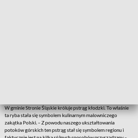
Pstrągi ze Stronia Śląskiego
Pstrągi ze Stronia Śląskiego, wpisane na listę
produktów tradycyjnych, są popularne nie tylko w
okolicy, ale na całej Ziemi Kłodzkiej.
W gminie Stronie Śląskie króluje pstrąg kłodzki. To właśnie
ta ryba stała się symbolem kulinarnym malowniczego
zakątka Polski. – Z powodu naszego ukształtowania
potoków górskich ten pstrąg stał się symbolem regionu i
faktycznie jest na kilka różnych sposobów przyrządzany –