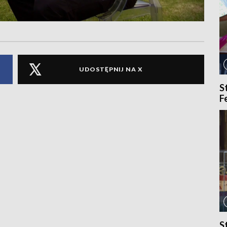
UDOSTĘPNIJ NA X
S
F
S