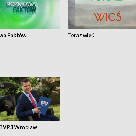
wa Faktów
Teraz wieś
 TVP3 Wrocław