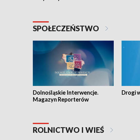
SPOŁECZEŃSTWO
Dolnośląskie Interwencje.
Drogi 
Magazyn Reporterów
ROLNICTWO I WIEŚ