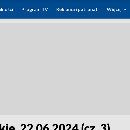
lności
Program TV
Reklama i patronat
Więcej
kie, 22.06.2024 (cz. 3)