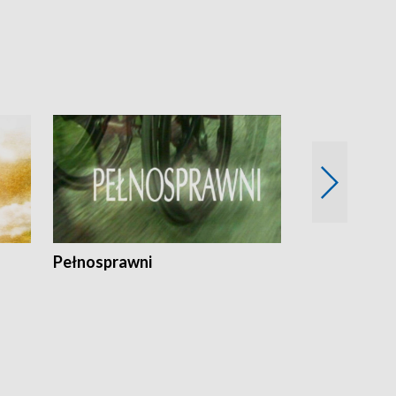
Pełnosprawni
Bezpieczny 