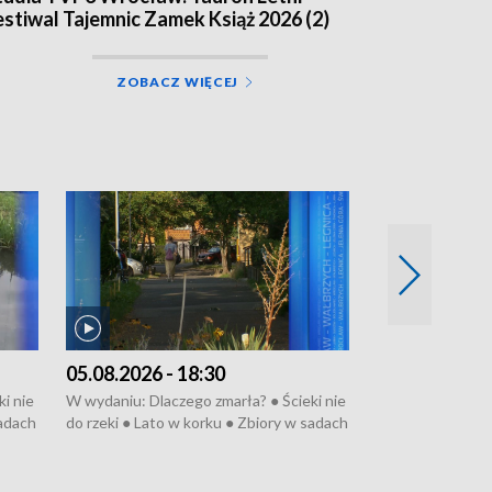
estiwal Tajemnic Zamek Książ 2026 (2)
ZOBACZ WIĘCEJ
05.08.2026 - 18:30
04.08.2026 - 
i nie
W wydaniu: Dlaczego zmarła? ● Ścieki nie
W wydaniu: Nożo
sadach
do rzeki ● Lato w korku ● Zbiory w sadach
Zarzuty dla Norb
● Senior za kółkiem ● Złoto dla...
obwodnicy ● Mili
cierpiwych ● Mrożonki dla zwierząt
Oddział jak nowy
● Inkubator w og