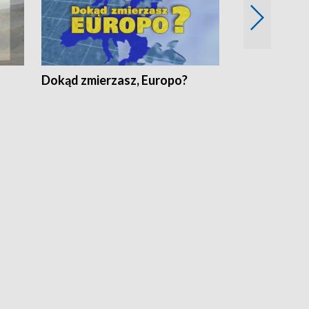
Dokąd zmierzasz, Europo?
Fakty Komen