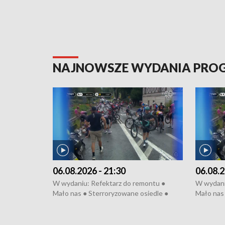
NAJNOWSZE WYDANIA PR
06.08.2026 - 21:30
06.08.2
W wydaniu: Refektarz do remontu ●
W wydani
Mało nas ● Sterroryzowane osiedle ●
Mało nas 
Fatalny remont ● Kosztowna ptasia grypa
Sterrory
● Nowa Ruska ● Pociągiem na lotnisko ●
ptasia gr
Koniec upałów ● Kraksa na Tour de
Nowa Rus