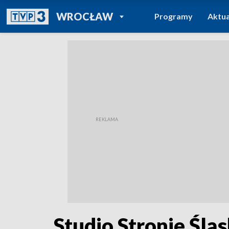
POWRÓT DO
WROCŁAW
Programy
Aktua
TVP REGIONY
Studio Stronie Śląs