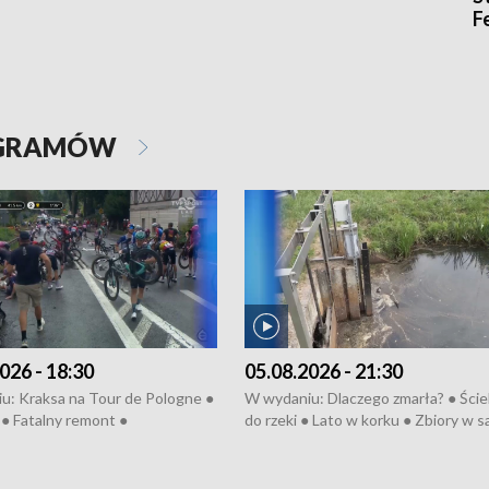
F
OGRAMÓW
026 - 18:30
05.08.2026 - 21:30
u: Kraksa na Tour de Pologne ●
W wydaniu: Dlaczego zmarła? ● Ściek
● Fatalny remont ●
do rzeki ● Lato w korku ● Zbiory w 
zowane osiedle ● Kosztowna
● Senior za kółkiem ● Złoto dla...
ypa ● Pociągiem na lotnisko ●
cierpiwych ● Mrożonki dla zwierząt
ka ● Refektarz do remontu ●