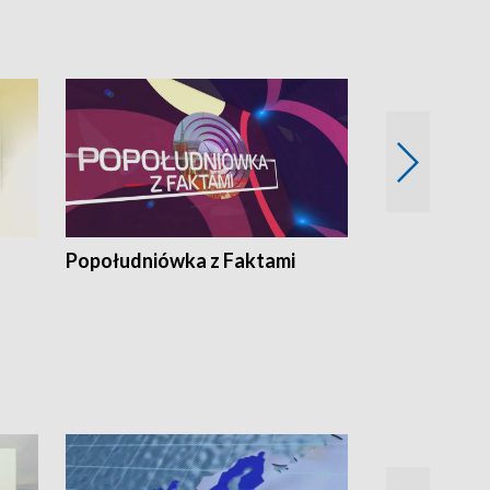
pacjent ● Trzeba
Popołudniówka z Faktami
Z Unią na Ty