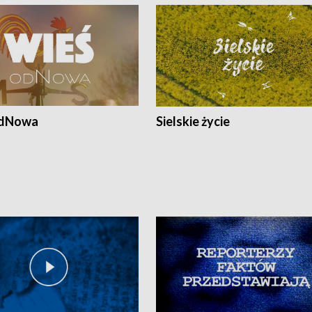
odNowa
Sielskie życie