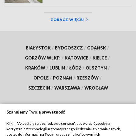
ZOBACZ WIĘCEJ
BIAŁYSTOK
/
BYDGOSZCZ
/
GDAŃSK
/
GORZÓW WLKP.
/
KATOWICE
/
KIELCE
/
KRAKÓW
/
LUBLIN
/
ŁÓDŹ
/
OLSZTYN
/
OPOLE
/
POZNAŃ
/
RZESZÓW
/
SZCZECIN
/
WARSZAWA
/
WROCŁAW
Szanujemy Twoją prywatność
Dołącz do nas:
Kliknij "Akceptuję i przechodzę do serwisu", aby wyrazić zgody na
korzystanie z technologii automatycznego śledzenia i zbierania danych,
TVP
dostęp do informacji na Twoim urządzeniu końcowym i ich