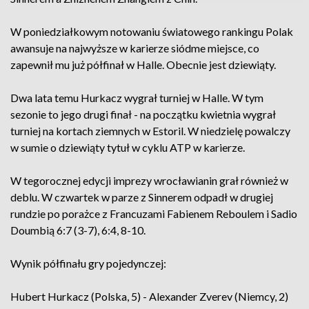
W poniedziałkowym notowaniu światowego rankingu Polak
awansuje na najwyższe w karierze siódme miejsce, co
zapewnił mu już półfinał w Halle. Obecnie jest dziewiąty.
Dwa lata temu Hurkacz wygrał turniej w Halle. W tym
sezonie to jego drugi finał - na początku kwietnia wygrał
turniej na kortach ziemnych w Estoril. W niedzielę powalczy
w sumie o dziewiąty tytuł w cyklu ATP w karierze.
W tegorocznej edycji imprezy wrocławianin grał również w
deblu. W czwartek w parze z Sinnerem odpadł w drugiej
rundzie po porażce z Francuzami Fabienem Reboulem i Sadio
Doumbią 6:7 (3-7), 6:4, 8-10.
Wynik półfinału gry pojedynczej:
Hubert Hurkacz (Polska, 5) - Alexander Zverev (Niemcy, 2)