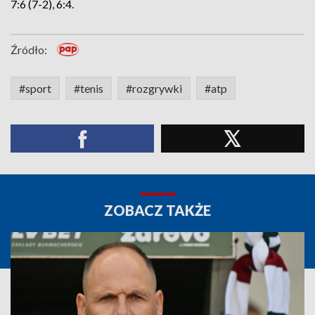
7:6 (7-2), 6:4.
Źródło:
#sport
#tenis
#rozgrywki
#atp
ZOBACZ TAKŻE