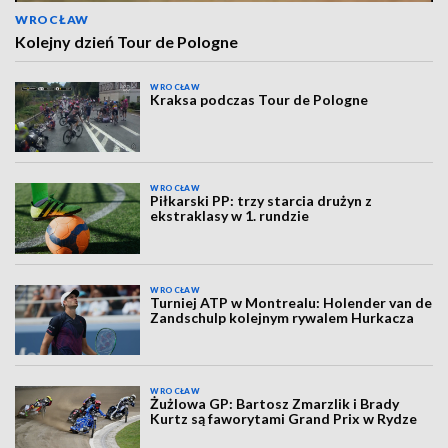
WROCŁAW
Kolejny dzień Tour de Pologne
WROCŁAW
Kraksa podczas Tour de Pologne
WROCŁAW
Piłkarski PP: trzy starcia drużyn z
ekstraklasy w 1. rundzie
WROCŁAW
Turniej ATP w Montrealu: Holender van de
Zandschulp kolejnym rywalem Hurkacza
WROCŁAW
Żużlowa GP: Bartosz Zmarzlik i Brady
Kurtz są faworytami Grand Prix w Rydze