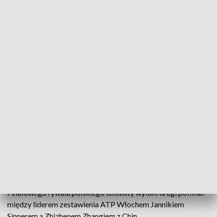
wrocławianin.
Druga partia początkowo miała podobny przebieg, jednak
już w trzecim gemie Hurkacz miał piłkę na przełamanie,
pierwszą i zarazem ostatnią w tym spotkaniu. Wykorzystał ją
szybko i to jedno przełamanie wystarczyło mu do
zwycięstwa 6:4.
Wrocławianin zdominował czwartego tenisistę światowego
rankingu serwisem - posłał 17 asów, podczas gdy Zverev
tylko pięć.
To było ich czwarte spotkanie, jednak pierwsze rozgrywane
na trawie. Hurkacz po raz pierwszy zdołał pokonać wyżej
notowanego Niemca.
Finałowego rywala polskiego tenisisty wyłoni drugi półfinał
między liderem zestawienia ATP Włochem Jannikiem
Sinnerem a Zhizhenem Zhangiem z Chin.