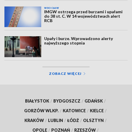
WROCŁAW
IMGW ostrzega przed burzami i upałami
do 38 st. C. W 14 województwach alert
RCB
Upały i burze. Wprowadzono alerty
najwyższego stopnia
ZOBACZ WIĘCEJ
BIAŁYSTOK
/
BYDGOSZCZ
/
GDAŃSK
/
GORZÓW WLKP.
/
KATOWICE
/
KIELCE
/
KRAKÓW
/
LUBLIN
/
ŁÓDŹ
/
OLSZTYN
/
OPOLE
/
POZNAŃ
/
RZESZÓW
/