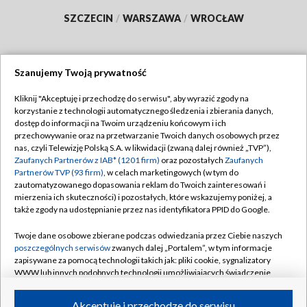
SZCZECIN
/
WARSZAWA
/
WROCŁAW
Szanujemy Twoją prywatność
Dołącz do nas:
Kliknij "Akceptuję i przechodzę do serwisu", aby wyrazić zgody na
korzystanie z technologii automatycznego śledzenia i zbierania danych,
TVP
dostęp do informacji na Twoim urządzeniu końcowym i ich
Abonament TVP
przechowywanie oraz na przetwarzanie Twoich danych osobowych przez
Regulamin TVP
nas, czyli Telewizję Polską S.A. w likwidacji (zwaną dalej również „TVP”),
Emisja w TVP
Polityka prywatności
Zaufanych Partnerów z IAB* (1201 firm)
oraz pozostałych
Zaufanych
Partnerów TVP (93 firm)
, w celach marketingowych (w tym do
Centrum informacji TVP
Moje zgody
zautomatyzowanego dopasowania reklam do Twoich zainteresowań i
mierzenia ich skuteczności) i pozostałych, które wskazujemy poniżej, a
Naziemna Telewizja Cyfrowa
Pomoc
także zgody na udostępnianie przez nas identyfikatora PPID do Google.
Sklep TVP
Biuro reklamy
Twoje dane osobowe zbierane podczas odwiedzania przez Ciebie naszych
Rada Programowa
Kontakt
poszczególnych serwisów
zwanych dalej „Portalem”, w tym informacje
zapisywane za pomocą technologii takich jak: pliki cookie, sygnalizatory
System NOS
WWW lub innych podobnych technologii umożliwiających świadczenie
dopasowanych i bezpiecznych usług, personalizację treści oraz reklam,
Informacje o nadawcy
Kanały
udostępnianie funkcji mediów społecznościowych oraz analizowanie
Akceptuję i przechodzę do serwisu