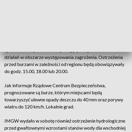
Ostrzeżenie pierwszego stopnia przewiduje warunki
sprzyjające wystąpieniu niebezpiecznych zjawisk
meteorologicznych, które mogą powodować straty
materialne oraz zagrożenie zdrowia i życia. Prowadzenie
działalności w warunkach narażenia na działanie tych
czynników jest utrudnione i niebezpieczne. Należy
spodziewać się utrudnień wynikających z prowadzenia
działań w obszarze występowania zagrożenia. Ostrzeżenia
przed burzami w zależności od regionu będą obowiązywały
do godz. 15.00, 18.00 lub 20.00.
Jak informuje Rządowe Centrum Bezpieczeństwa,
prognozowane są burze, którym miejscami będą
towarzyszyć ulewne opady deszczu do 40 mm oraz porywy
wiatru do 120 km/h. Lokalnie grad.
IMGW wydało w sobotę również ostrzeżenie hydrologiczne
przed gwałtownymi wzrostami stanów wody dla wschodniej