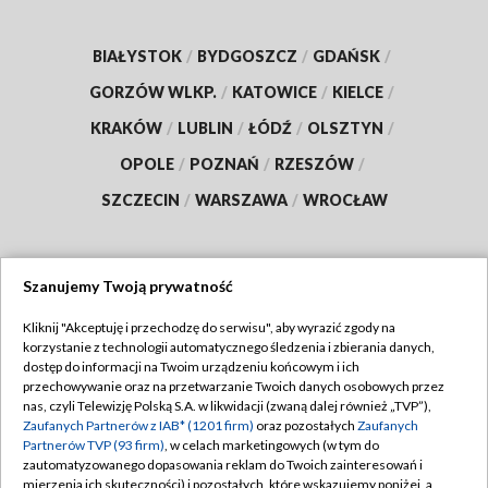
BIAŁYSTOK
/
BYDGOSZCZ
/
GDAŃSK
/
GORZÓW WLKP.
/
KATOWICE
/
KIELCE
/
KRAKÓW
/
LUBLIN
/
ŁÓDŹ
/
OLSZTYN
/
OPOLE
/
POZNAŃ
/
RZESZÓW
/
SZCZECIN
/
WARSZAWA
/
WROCŁAW
Szanujemy Twoją prywatność
Dołącz do nas:
Kliknij "Akceptuję i przechodzę do serwisu", aby wyrazić zgody na
korzystanie z technologii automatycznego śledzenia i zbierania danych,
TVP
dostęp do informacji na Twoim urządzeniu końcowym i ich
Abonament TVP
przechowywanie oraz na przetwarzanie Twoich danych osobowych przez
Regulamin TVP
nas, czyli Telewizję Polską S.A. w likwidacji (zwaną dalej również „TVP”),
Emisja w TVP
Polityka prywatności
Zaufanych Partnerów z IAB* (1201 firm)
oraz pozostałych
Zaufanych
Partnerów TVP (93 firm)
, w celach marketingowych (w tym do
Centrum informacji TVP
Moje zgody
zautomatyzowanego dopasowania reklam do Twoich zainteresowań i
mierzenia ich skuteczności) i pozostałych, które wskazujemy poniżej, a