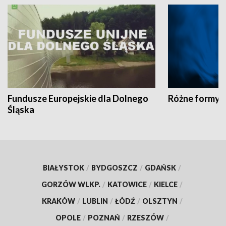
Fundusze Europejskie dla Dolnego
Różne formy t
Śląska
BIAŁYSTOK
/
BYDGOSZCZ
/
GDAŃSK
/
GORZÓW WLKP.
/
KATOWICE
/
KIELCE
/
KRAKÓW
/
LUBLIN
/
ŁÓDŹ
/
OLSZTYN
/
OPOLE
/
POZNAŃ
/
RZESZÓW
/