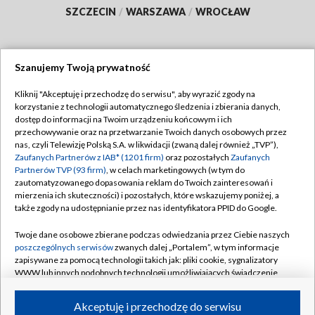
SZCZECIN
/
WARSZAWA
/
WROCŁAW
Szanujemy Twoją prywatność
Dołącz do nas:
Kliknij "Akceptuję i przechodzę do serwisu", aby wyrazić zgody na
korzystanie z technologii automatycznego śledzenia i zbierania danych,
TVP
dostęp do informacji na Twoim urządzeniu końcowym i ich
Abonament TVP
przechowywanie oraz na przetwarzanie Twoich danych osobowych przez
Regulamin TVP
nas, czyli Telewizję Polską S.A. w likwidacji (zwaną dalej również „TVP”),
Emisja w TVP
Polityka prywatności
Zaufanych Partnerów z IAB* (1201 firm)
oraz pozostałych
Zaufanych
Partnerów TVP (93 firm)
, w celach marketingowych (w tym do
Centrum informacji TVP
Moje zgody
zautomatyzowanego dopasowania reklam do Twoich zainteresowań i
mierzenia ich skuteczności) i pozostałych, które wskazujemy poniżej, a
Naziemna Telewizja Cyfrowa
Pomoc
także zgody na udostępnianie przez nas identyfikatora PPID do Google.
Sklep TVP
Biuro reklamy
Twoje dane osobowe zbierane podczas odwiedzania przez Ciebie naszych
Rada Programowa
Kontakt
poszczególnych serwisów
zwanych dalej „Portalem”, w tym informacje
zapisywane za pomocą technologii takich jak: pliki cookie, sygnalizatory
System NOS
WWW lub innych podobnych technologii umożliwiających świadczenie
dopasowanych i bezpiecznych usług, personalizację treści oraz reklam,
Informacje o nadawcy
Kanały
udostępnianie funkcji mediów społecznościowych oraz analizowanie
Akceptuję i przechodzę do serwisu
ruchu w Internecie.
Program dla prasy