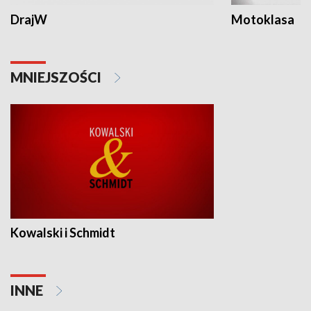
DrajW
Motoklasa
MNIEJSZOŚCI
Kowalski i Schmidt
INNE