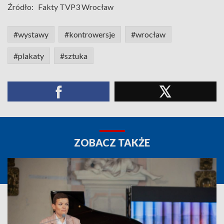
Źródło:
Fakty TVP3 Wrocław
#wystawy
#kontrowersje
#wrocław
#plakaty
#sztuka
ZOBACZ TAKŻE