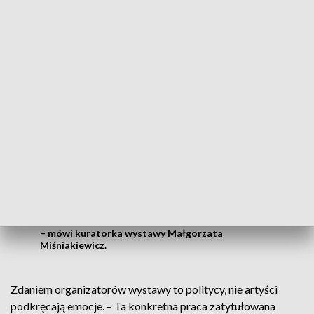
działania w życiu społecznym i aktywności prezentowane w
kulturze, które wpływają na nastroje pacyfistyczne, które
osłabiają ducha i morale Wojska Polskiego – twierdzi prof.
Stanisław Ułaszewski ze Światowy Związek Żołnierzy AK.
Ja jestem zdania, że tutaj się wywiązał
bardzo ciekawy dialog społeczny i myślę,
że powinno to zostać. Zamierzona
prowokacja? Oczywiście, że nie.
Imputowanie nam, że my próbujemy być
skandalistami albo że prowokujemy, to
jest kolejny ruch nakręcania emocji
– mówi kuratorka wystawy Małgorzata
Miśniakiewicz.
Zdaniem organizatorów wystawy to politycy, nie artyści
podkręcają emocje. – Ta konkretna praca zatytułowana