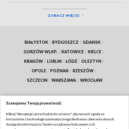
ZOBACZ WIĘCEJ
BIAŁYSTOK
/
BYDGOSZCZ
/
GDAŃSK
/
GORZÓW WLKP.
/
KATOWICE
/
KIELCE
/
KRAKÓW
/
LUBLIN
/
ŁÓDŹ
/
OLSZTYN
/
OPOLE
/
POZNAŃ
/
RZESZÓW
/
SZCZECIN
/
WARSZAWA
/
WROCŁAW
Szanujemy Twoją prywatność
Dołącz do nas:
Kliknij "Akceptuję i przechodzę do serwisu", aby wyrazić zgody na
korzystanie z technologii automatycznego śledzenia i zbierania danych,
TVP
dostęp do informacji na Twoim urządzeniu końcowym i ich