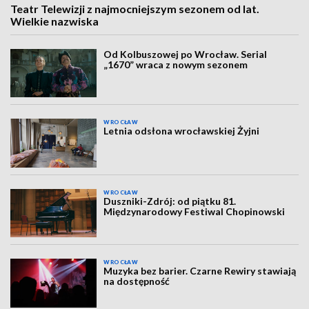
Teatr Telewizji z najmocniejszym sezonem od lat.
Wielkie nazwiska
Od Kolbuszowej po Wrocław. Serial
„1670” wraca z nowym sezonem
WROCŁAW
Letnia odsłona wrocławskiej Żyjni
WROCŁAW
Duszniki-Zdrój: od piątku 81.
Międzynarodowy Festiwal Chopinowski
WROCŁAW
Muzyka bez barier. Czarne Rewiry stawiają
na dostępność