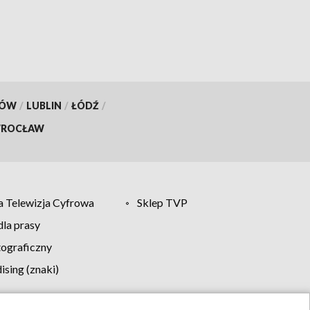
KÓW
/
LUBLIN
/
ŁÓDŹ
/
ROCŁAW
 Telewizja Cyfrowa
Sklep TVP
la prasy
tograficzny
sing (znaki)