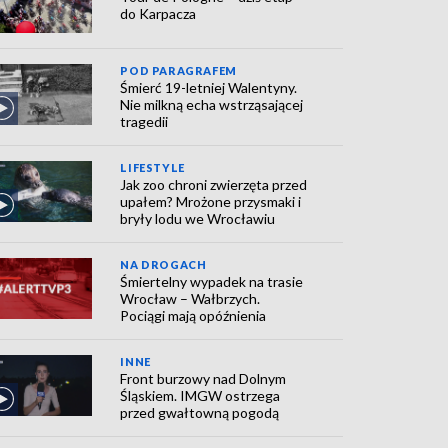
do Karpacza
POD PARAGRAFEM
Śmierć 19-letniej Walentyny.
Nie milkną echa wstrząsającej
tragedii
LIFESTYLE
Jak zoo chroni zwierzęta przed
upałem? Mrożone przysmaki i
bryły lodu we Wrocławiu
NA DROGACH
Śmiertelny wypadek na trasie
Wrocław – Wałbrzych.
Pociągi mają opóźnienia
INNE
Front burzowy nad Dolnym
Śląskiem. IMGW ostrzega
przed gwałtowną pogodą