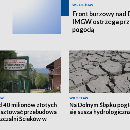
WROCŁAW
Front burzowy nad 
IMGW ostrzega prz
pogodą
AW
WROCŁAW
 40 milionów złotych
Na Dolnym Śląsku pogł
osztować przebudowa
się susza hydrologiczn
zczalni Ścieków w
zycach