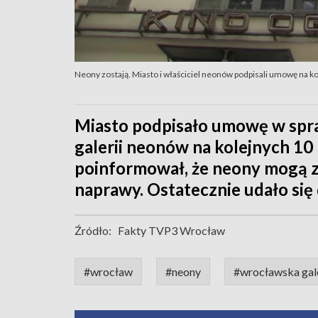
Neony zostają. Miasto i właściciel neonów podpisali umowę na ko
Miasto podpisało umowę w spra
galerii neonów na kolejnych 10 l
poinformował, że neony mogą zn
naprawy. Ostatecznie udało się
Źródło:
Fakty TVP3 Wrocław
#wrocław
#neony
#wrocławska gal