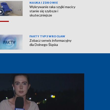
NAUKA I ZDROWIE
Wykrywanie raka szyjki macicy
stanie się szybsze i
skuteczniejsze
FAKTY TVP3 WROCŁAW
Zobacz serwis informacyjny
dla Dolnego Śląska