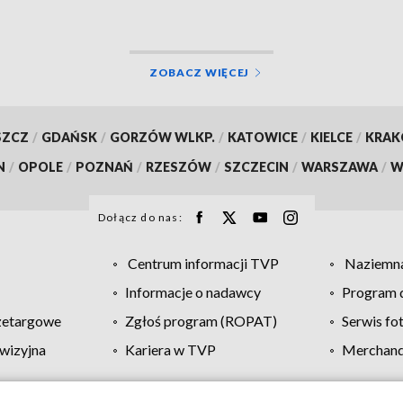
ZOBACZ WIĘCEJ
SZCZ
/
GDAŃSK
/
GORZÓW WLKP.
/
KATOWICE
/
KIELCE
/
KRA
N
/
OPOLE
/
POZNAŃ
/
RZESZÓW
/
SZCZECIN
/
WARSZAWA
/
W
Dołącz do nas:
Centrum informacji TVP
Naziemna
Informacje o nadawcy
Program d
zetargowe
Zgłoś program (ROPAT)
Serwis fo
wizyjna
Kariera w TVP
Merchandi