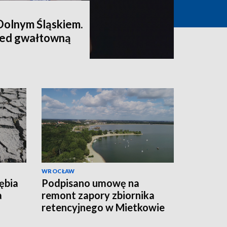
Dolnym Śląskiem.
ed gwałtowną
WROCŁAW
ębia
Podpisano umowę na
a
remont zapory zbiornika
retencyjnego w Mietkowie