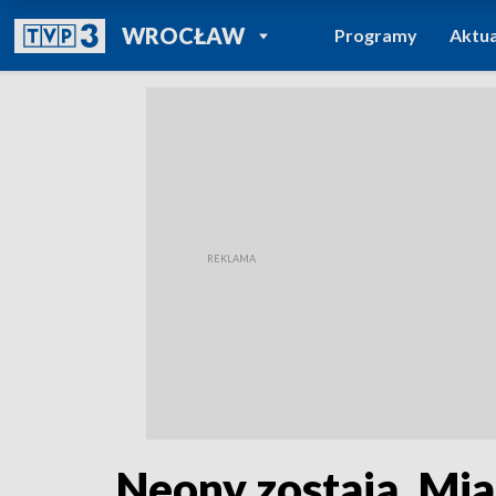
POWRÓT DO
WROCŁAW
Programy
Aktua
TVP REGIONY
Neony zostają. Mia