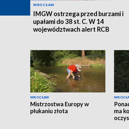
WROCŁAW
IMGW ostrzega przed burzami i
upałami do 38 st. C. W 14
województwach alert RCB
WROCŁAW
WROCŁ
Mistrzostwa Europy w
Ponad
płukaniu złota
ma k
oczys
Marc