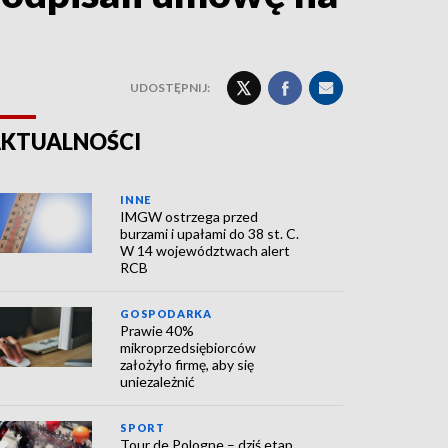
UDOSTĘPNIJ:
KTUALNOŚCI
INNE
IMGW ostrzega przed
burzami i upałami do 38 st. C.
W 14 województwach alert
RCB
GOSPODARKA
Prawie 40%
mikroprzedsiębiorców
założyło firmę, aby się
uniezależnić
SPORT
Tour de Pologne – dziś etap