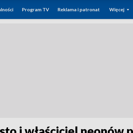
lności
Program TV
Reklama i patronat
Więcej
sto i właściciel neonów 