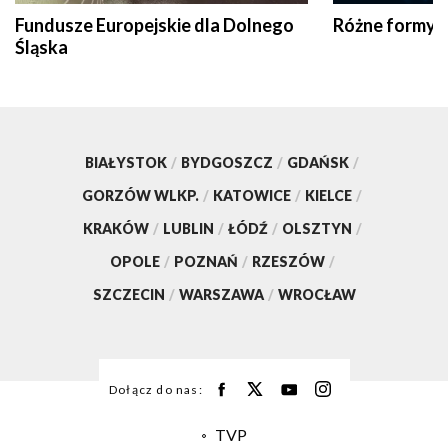
Fundusze Europejskie dla Dolnego
Różne formy t
Śląska
BIAŁYSTOK
/
BYDGOSZCZ
/
GDAŃSK
/
GORZÓW WLKP.
/
KATOWICE
/
KIELCE
/
KRAKÓW
/
LUBLIN
/
ŁÓDŹ
/
OLSZTYN
/
OPOLE
/
POZNAŃ
/
RZESZÓW
/
SZCZECIN
/
WARSZAWA
/
WROCŁAW
Dołącz do nas:
TVP