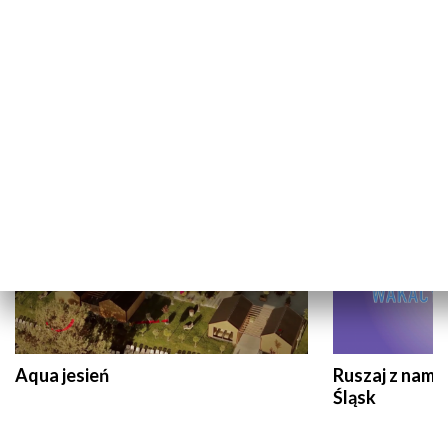
Ku Kulturze
Nie przegap
WYPOCZYNEK I REKREACJA
Aqua jesień
Ruszaj z nami
Śląsk