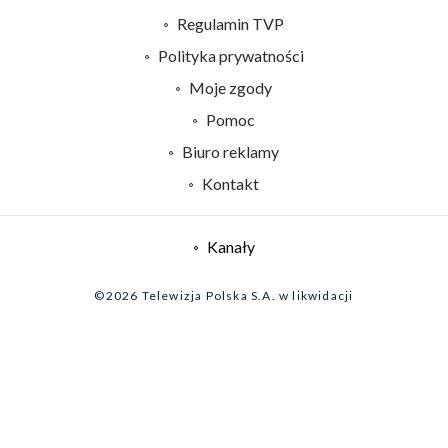
Abonament TVP
Regulamin TVP
Emisja w TVP
Polityka prywatności
Centrum informacji TVP
Moje zgody
Naziemna Telewizja Cyfrowa
Pomoc
Sklep TVP
Biuro reklamy
Rada Programowa
Kontakt
System NOS
Informacje o nadawcy
Kanały
Program dla prasy
©2026 Telewizja Polska S.A. w likwidacji
Biuro Reklamy
Ogłoszenie przetargowe
Zgłoś program (ROPAT)
Serwis fotograficzny
Oferta Handlowa