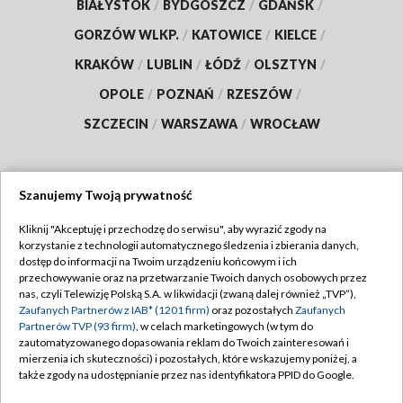
BIAŁYSTOK
/
BYDGOSZCZ
/
GDAŃSK
/
GORZÓW WLKP.
/
KATOWICE
/
KIELCE
/
KRAKÓW
/
LUBLIN
/
ŁÓDŹ
/
OLSZTYN
/
OPOLE
/
POZNAŃ
/
RZESZÓW
/
SZCZECIN
/
WARSZAWA
/
WROCŁAW
Szanujemy Twoją prywatność
Dołącz do nas:
Kliknij "Akceptuję i przechodzę do serwisu", aby wyrazić zgody na
korzystanie z technologii automatycznego śledzenia i zbierania danych,
TVP
dostęp do informacji na Twoim urządzeniu końcowym i ich
Abonament TVP
przechowywanie oraz na przetwarzanie Twoich danych osobowych przez
Regulamin TVP
nas, czyli Telewizję Polską S.A. w likwidacji (zwaną dalej również „TVP”),
Emisja w TVP
Polityka prywatności
Zaufanych Partnerów z IAB* (1201 firm)
oraz pozostałych
Zaufanych
Partnerów TVP (93 firm)
, w celach marketingowych (w tym do
Centrum informacji TVP
Moje zgody
zautomatyzowanego dopasowania reklam do Twoich zainteresowań i
mierzenia ich skuteczności) i pozostałych, które wskazujemy poniżej, a
Naziemna Telewizja Cyfrowa
Pomoc
także zgody na udostępnianie przez nas identyfikatora PPID do Google.
Sklep TVP
Biuro reklamy