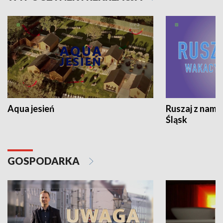
Aqua jesień
Ruszaj z nami
Śląsk
GOSPODARKA