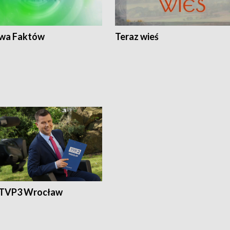
wa Faktów
Teraz wieś
 TVP3 Wrocław