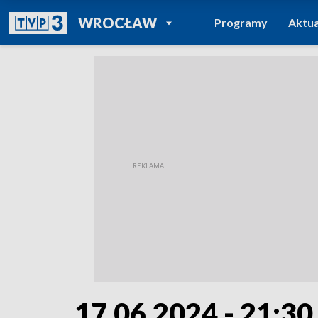
POWRÓT DO
WROCŁAW
Programy
Aktua
TVP REGIONY
17.06.2024 - 21:30