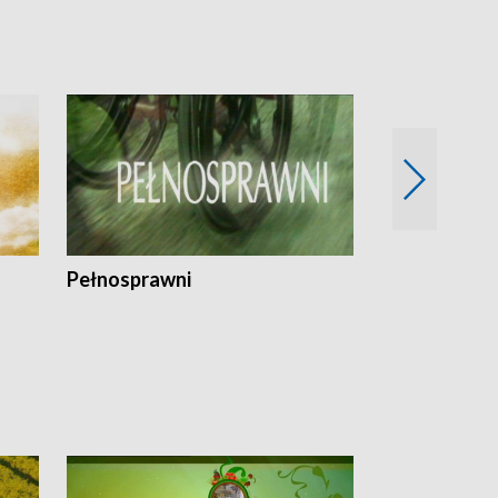
Pełnosprawni
Bezpieczny 