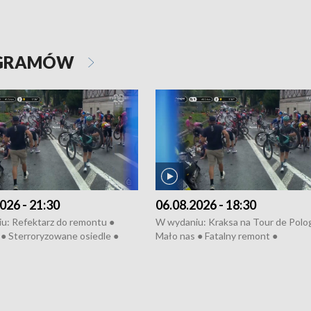
OGRAMÓW
026 - 21:30
06.08.2026 - 18:30
u: Refektarz do remontu ●
W wydaniu: Kraksa na Tour de Polo
● Sterroryzowane osiedle ●
Mało nas ● Fatalny remont ●
remont ● Kosztowna ptasia grypa
Sterroryzowane osiedle ● Kosztow
ska ● Pociągiem na lotnisko ●
ptasia grypa ● Pociągiem na lotnisko
pałów ● Kraksa na Tour de
Nowa Ruska ● Refektarz do remont
Koniec upałów