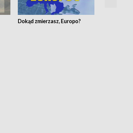
Dokąd zmierzasz, Europo?
Fakty Komen