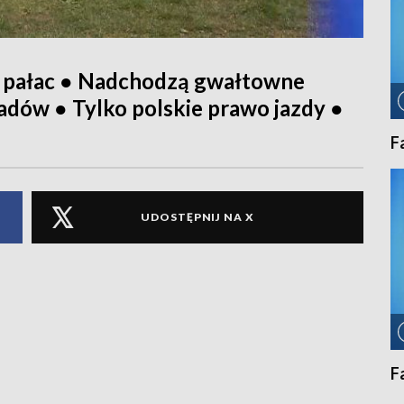
 pałac ● Nadchodzą gwałtowne
padów ● Tylko polskie prawo jazdy ●
F
UDOSTĘPNIJ NA X
F