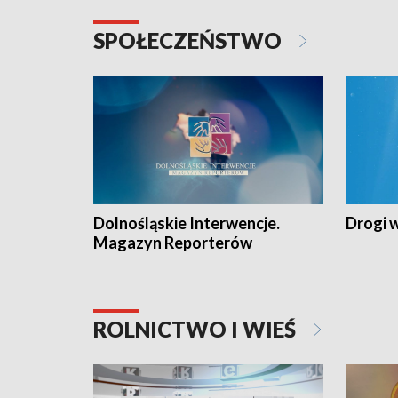
SPOŁECZEŃSTWO
Dolnośląskie Interwencje.
Drogi 
Magazyn Reporterów
ROLNICTWO I WIEŚ