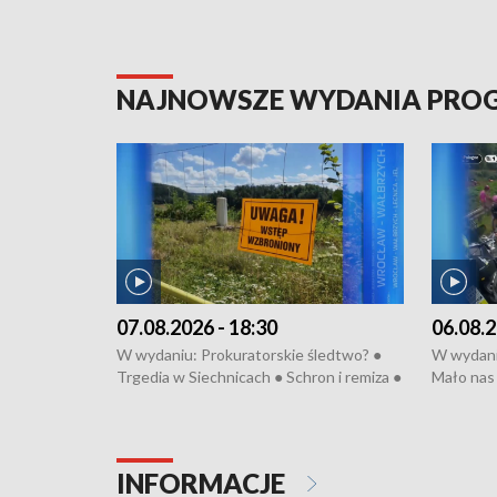
NAJNOWSZE WYDANIA PR
07.08.2026 - 18:30
06.08.2
W wydaniu: Prokuratorskie śledtwo? ●
W wydani
Trgedia w Siechnicach ● Schron i remiza ●
Mało nas 
Mateusz Morawiecki we Wrocławiu ● 81.
Fatalny 
edycja Międzynarodowego Festiwalu
● Nowa Ru
Chopinowskiego ● Na pomoc Hiszpanom
Koniec u
● Odbudowa po powodzi ● Filmowy
Pologne
INFORMACJE
Lubomierz