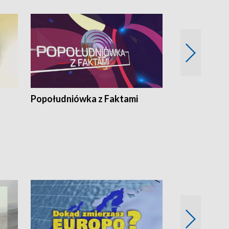
Popołudniówka z Faktami
Z Unią na Ty