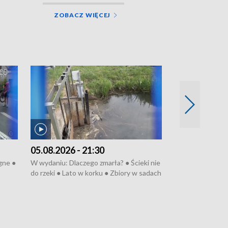
ZOBACZ WIĘCEJ
05.08.2026 - 21:30
05.08.2026 - 
gne ●
W wydaniu: Dlaczego zmarła? ● Ścieki nie
W wydaniu: Dlacz
do rzeki ● Lato w korku ● Zbiory w sadach
do rzeki ● Lato 
na
● Senior za kółkiem ● Złoto dla...
● Senior za kółki
 ●
cierpiwych ● Mrożonki dla zwierząt
cierpiwych ● Mro
u ●