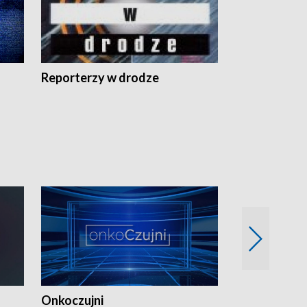
Reporterzy w drodze
Onkoczujni
Recepta na 