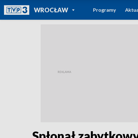
POWRÓT DO
WROCŁAW
Programy
Aktua
TVP REGIONY
Spłonął zabytkowy