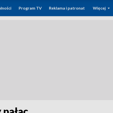
lności
Program TV
Reklama i patronat
Więcej
 pałac