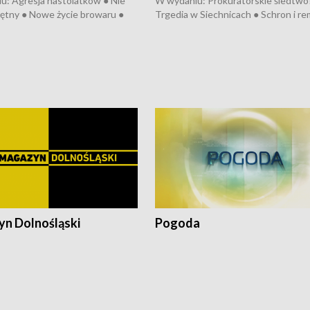
u: Agresja nastolatków ● Nie
W wydaniu: Prokuratorskie śledtwo
ętny ● Nowe życie browaru ●
Trgedia w Siechnicach ● Schron i re
łodzko ● Złotoryjskie złoto ●
Mateusz Morawiecki we Wrocławiu 
ień Pszczół ● Chopin w
edycja Międzynarodowego Festiwal
ch ● Uwaga! Hulajnoga
Chopinowskiego ● Na pomoc Hiszp
● Odbudowa po powodzi ● Filmowy
Lubomierz
n Dolnośląski
Pogoda