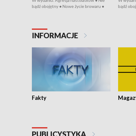
W wydaniu: Agresja nastolatków ● Nie
W wydani
bądź obojętny ● Nowe życie browaru ●
bądź oboj
Bitwa o Kłodzko ● Złotoryjskie złoto ●
Bitwa o K
Wielki Dzień Pszczół ● Chopin w
Wielki Dz
Dusznikach ● Uwaga! Hulajnoga
Dusznika
INFORMACJE
Fakty
Magazy
PUBLICYSTYKA