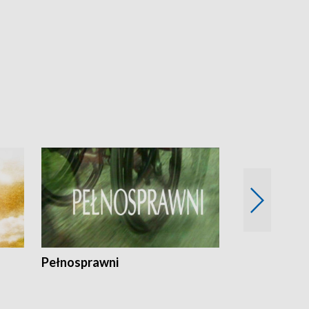
Pełnosprawni
Bezpieczny 