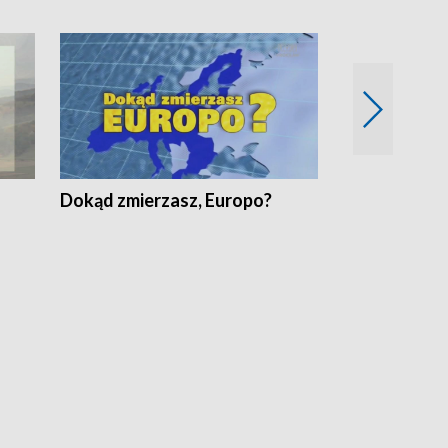
Dokąd zmierzasz, Europo?
Fakty Komen