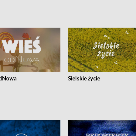
odNowa
Sielskie życie