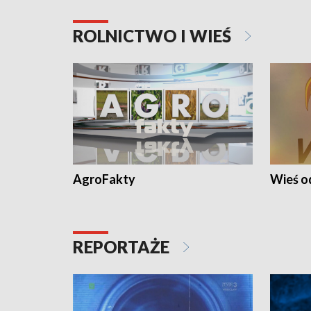
ROLNICTWO I WIEŚ
AgroFakty
Wieś 
REPORTAŻE