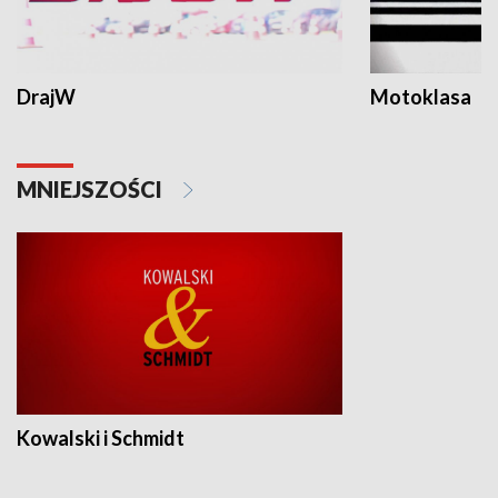
DrajW
Motoklasa
MNIEJSZOŚCI
Kowalski i Schmidt