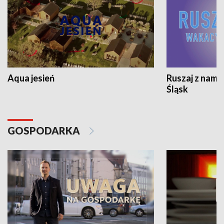
Aqua jesień
Ruszaj z nami
Śląsk
GOSPODARKA