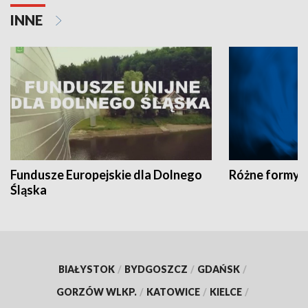
INNE
Fundusze Europejskie dla Dolnego
Różne formy t
Śląska
BIAŁYSTOK
/
BYDGOSZCZ
/
GDAŃSK
/
GORZÓW WLKP.
/
KATOWICE
/
KIELCE
/