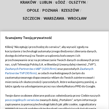
KRAKÓW
/
LUBLIN
/
ŁÓDŹ
/
OLSZTYN
/
OPOLE
/
POZNAŃ
/
RZESZÓW
/
SZCZECIN
/
WARSZAWA
/
WROCŁAW
Szanujemy Twoją prywatność
Dołącz do nas:
Kliknij "Akceptuję i przechodzę do serwisu", aby wyrazić zgody na
korzystanie z technologii automatycznego śledzenia i zbierania danych,
TVP
dostęp do informacji na Twoim urządzeniu końcowym i ich
Abonament TVP
przechowywanie oraz na przetwarzanie Twoich danych osobowych przez
Regulamin TVP
nas, czyli Telewizję Polską S.A. w likwidacji (zwaną dalej również „TVP”),
Emisja w TVP
Polityka prywatności
Zaufanych Partnerów z IAB* (1201 firm)
oraz pozostałych
Zaufanych
Partnerów TVP (93 firm)
, w celach marketingowych (w tym do
Centrum informacji TVP
Moje zgody
zautomatyzowanego dopasowania reklam do Twoich zainteresowań i
mierzenia ich skuteczności) i pozostałych, które wskazujemy poniżej, a
Naziemna Telewizja Cyfrowa
Pomoc
także zgody na udostępnianie przez nas identyfikatora PPID do Google.
Sklep TVP
Biuro reklamy
Twoje dane osobowe zbierane podczas odwiedzania przez Ciebie naszych
Rada Programowa
Kontakt
poszczególnych serwisów
zwanych dalej „Portalem”, w tym informacje
zapisywane za pomocą technologii takich jak: pliki cookie, sygnalizatory
System NOS
WWW lub innych podobnych technologii umożliwiających świadczenie