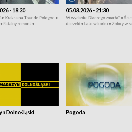
026 - 18:30
05.08.2026 - 21:30
u: Kraksa na Tour de Pologne ●
W wydaniu: Dlaczego zmarła? ● Ściek
● Fatalny remont ●
do rzeki ● Lato w korku ● Zbiory w 
zowane osiedle ● Kosztowna
● Senior za kółkiem ● Złoto dla...
ypa ● Pociągiem na lotnisko ●
cierpiwych ● Mrożonki dla zwierząt
ka ● Refektarz do remontu ●
pałów
n Dolnośląski
Pogoda