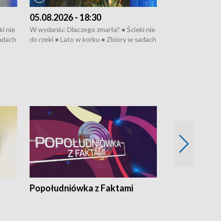
05.08.2026 - 18:30
04.08.2026 - 
i nie
W wydaniu: Dlaczego zmarła? ● Ścieki nie
W wydaniu: Nożo
sadach
do rzeki ● Lato w korku ● Zbiory w sadach
Zarzuty dla Norb
● Senior za kółkiem ● Złoto dla...
obwodnicy ● Mili
cierpiwych ● Mrożonki dla zwierząt
Oddział jak nowy
● Inkubator w og
pacjent ● Trzeba
Popołudniówka z Faktami
Z Unią na Ty