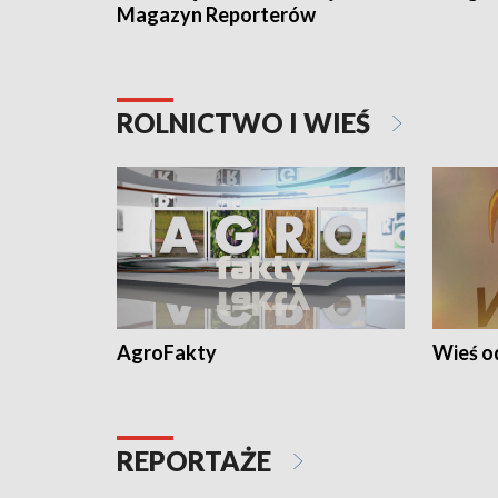
Magazyn Reporterów
ROLNICTWO I WIEŚ
AgroFakty
Wieś 
REPORTAŻE