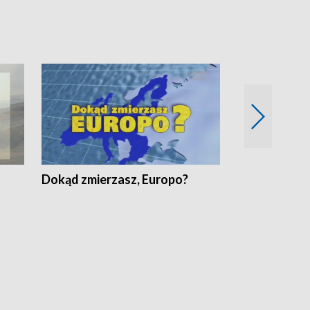
Dokąd zmierzasz, Europo?
Fakty Komen