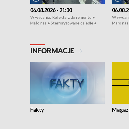
06.08.2026 - 21:30
06.08.2
W wydaniu: Refektarz do remontu ●
W wydani
Mało nas ● Sterroryzowane osiedle ●
Mało nas 
Fatalny remont ● Kosztowna ptasia grypa
Sterrory
● Nowa Ruska ● Pociągiem na lotnisko ●
ptasia gr
Koniec upałów ● Kraksa na Tour de
Nowa Rus
Pologne
Koniec u
INFORMACJE
Fakty
Magazy