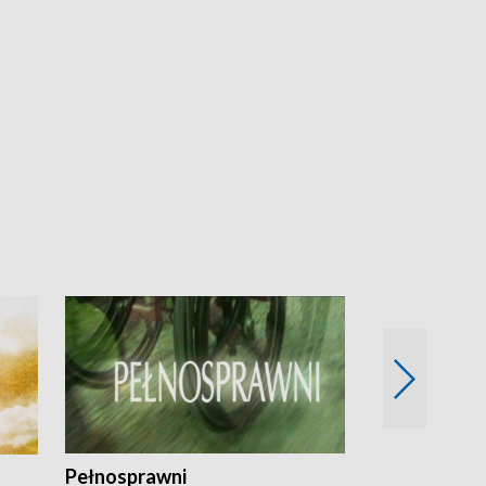
Pełnosprawni
Bezpieczny 