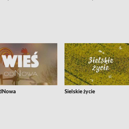
odNowa
Sielskie życie