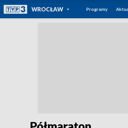
POWRÓT DO
WROCŁAW
Programy
Aktua
TVP REGIONY
Półmaraton