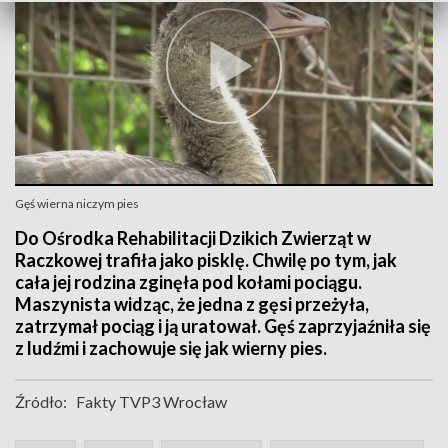
Gęś wierna niczym pies
Do Ośrodka Rehabilitacji Dzikich Zwierząt w
Raczkowej trafiła jako pisklę. Chwilę po tym, jak
cała jej rodzina zginęła pod kołami pociągu.
Maszynista widząc, że jedna z gęsi przeżyła,
zatrzymał pociąg i ją uratował. Gęś zaprzyjaźniła się
z ludźmi i zachowuje się jak wierny pies.
Źródło:
Fakty TVP3 Wrocław