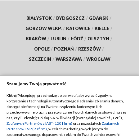
BIAŁYSTOK
/
BYDGOSZCZ
/
GDAŃSK
/
GORZÓW WLKP.
/
KATOWICE
/
KIELCE
/
KRAKÓW
/
LUBLIN
/
ŁÓDŹ
/
OLSZTYN
/
OPOLE
/
POZNAŃ
/
RZESZÓW
/
SZCZECIN
/
WARSZAWA
/
WROCŁAW
Szanujemy Twoją prywatność
Dołącz do nas:
Kliknij "Akceptuję i przechodzę do serwisu", aby wyrazić zgody na
korzystanie z technologii automatycznego śledzenia i zbierania danych,
TVP
dostęp do informacji na Twoim urządzeniu końcowym i ich
Abonament TVP
przechowywanie oraz na przetwarzanie Twoich danych osobowych przez
Regulamin TVP
nas, czyli Telewizję Polską S.A. w likwidacji (zwaną dalej również „TVP”),
Emisja w TVP
Polityka prywatności
Zaufanych Partnerów z IAB* (1201 firm)
oraz pozostałych
Zaufanych
Partnerów TVP (93 firm)
, w celach marketingowych (w tym do
Centrum informacji TVP
Moje zgody
zautomatyzowanego dopasowania reklam do Twoich zainteresowań i