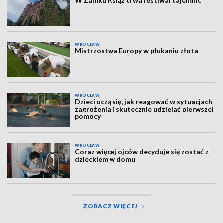
W Zamku Książ trwa festiwal tajemnic
WROCŁAW
Mistrzostwa Europy w płukaniu złota
WROCŁAW
Dzieci uczą się, jak reagować w sytuacjach
zagrożenia i skutecznie udzielać pierwszej
pomocy
WROCŁAW
Coraz więcej ojców decyduje się zostać z
dzieckiem w domu
ZOBACZ WIĘCEJ