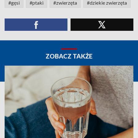
#gęsi
#ptaki
#zwierzęta
#dziekie zwierzęta
ZOBACZ TAKŻE