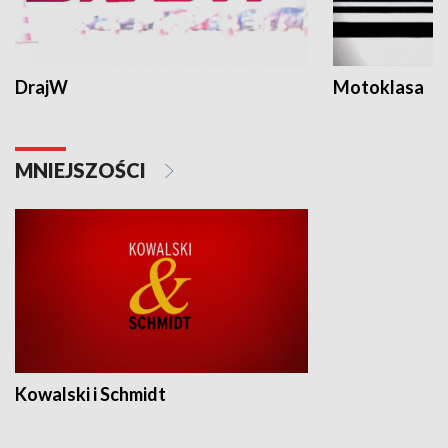
DrajW
Motoklasa
MNIEJSZOŚCI
Kowalski i Schmidt