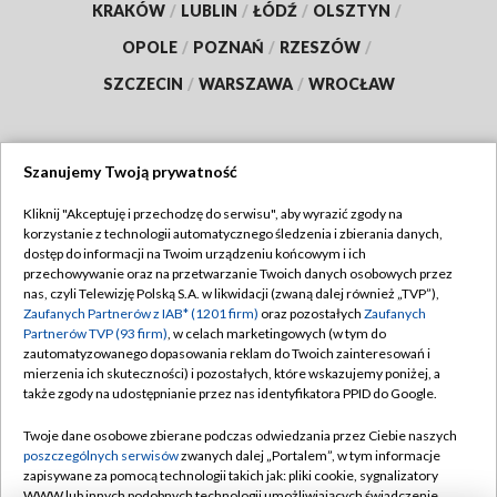
KRAKÓW
/
LUBLIN
/
ŁÓDŹ
/
OLSZTYN
/
OPOLE
/
POZNAŃ
/
RZESZÓW
/
SZCZECIN
/
WARSZAWA
/
WROCŁAW
Szanujemy Twoją prywatność
Dołącz do nas:
Kliknij "Akceptuję i przechodzę do serwisu", aby wyrazić zgody na
korzystanie z technologii automatycznego śledzenia i zbierania danych,
TVP
dostęp do informacji na Twoim urządzeniu końcowym i ich
Abonament TVP
przechowywanie oraz na przetwarzanie Twoich danych osobowych przez
Regulamin TVP
nas, czyli Telewizję Polską S.A. w likwidacji (zwaną dalej również „TVP”),
Emisja w TVP
Polityka prywatności
Zaufanych Partnerów z IAB* (1201 firm)
oraz pozostałych
Zaufanych
Partnerów TVP (93 firm)
, w celach marketingowych (w tym do
Centrum informacji TVP
Moje zgody
zautomatyzowanego dopasowania reklam do Twoich zainteresowań i
mierzenia ich skuteczności) i pozostałych, które wskazujemy poniżej, a
Naziemna Telewizja Cyfrowa
Pomoc
także zgody na udostępnianie przez nas identyfikatora PPID do Google.
Sklep TVP
Biuro reklamy
Twoje dane osobowe zbierane podczas odwiedzania przez Ciebie naszych
Rada Programowa
Kontakt
poszczególnych serwisów
zwanych dalej „Portalem”, w tym informacje
zapisywane za pomocą technologii takich jak: pliki cookie, sygnalizatory
System NOS
WWW lub innych podobnych technologii umożliwiających świadczenie