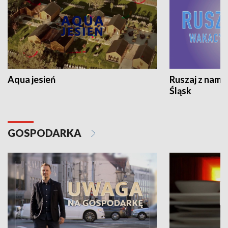
Aqua jesień
Ruszaj z nami
Śląsk
GOSPODARKA