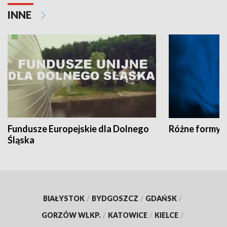
INNE
Fundusze Europejskie dla Dolnego
Różne formy t
Śląska
BIAŁYSTOK
/
BYDGOSZCZ
/
GDAŃSK
/
GORZÓW WLKP.
/
KATOWICE
/
KIELCE
/