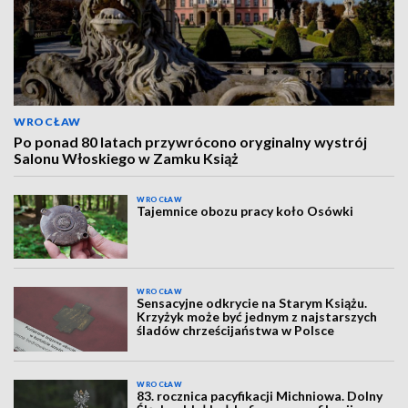
WROCŁAW
Po ponad 80 latach przywrócono oryginalny wystrój
Salonu Włoskiego w Zamku Książ
WROCŁAW
Tajemnice obozu pracy koło Osówki
WROCŁAW
Sensacyjne odkrycie na Starym Książu.
Krzyżyk może być jednym z najstarszych
śladów chrześcijaństwa w Polsce
WROCŁAW
83. rocznica pacyfikacji Michniowa. Dolny