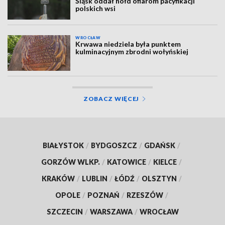
Śląsk oddał hołd ofiarom pacyfikacji
polskich wsi
WROCŁAW
Krwawa niedziela była punktem
kulminacyjnym zbrodni wołyńskiej
ZOBACZ WIĘCEJ
BIAŁYSTOK
/
BYDGOSZCZ
/
GDAŃSK
/
GORZÓW WLKP.
/
KATOWICE
/
KIELCE
/
KRAKÓW
/
LUBLIN
/
ŁÓDŹ
/
OLSZTYN
/
OPOLE
/
POZNAŃ
/
RZESZÓW
/
SZCZECIN
/
WARSZAWA
/
WROCŁAW