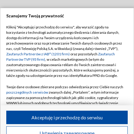
Szanujemy Twoją prywatność
Dołącz do nas:
Kliknij "Akceptuję i przechodzę do serwisu", aby wyrazić zgody na
korzystanie z technologii automatycznego śledzenia i zbierania danych,
TVP
dostęp do informacji na Twoim urządzeniu końcowym i ich
Abonament TVP
przechowywanie oraz na przetwarzanie Twoich danych osobowych przez
Regulamin TVP
nas, czyli Telewizję Polską S.A. w likwidacji (zwaną dalej również „TVP”),
Emisja w TVP
Polityka prywatności
Zaufanych Partnerów z IAB* (1201 firm)
oraz pozostałych
Zaufanych
Partnerów TVP (93 firm)
, w celach marketingowych (w tym do
Centrum informacji TVP
Moje zgody
zautomatyzowanego dopasowania reklam do Twoich zainteresowań i
mierzenia ich skuteczności) i pozostałych, które wskazujemy poniżej, a
Naziemna Telewizja Cyfrowa
Pomoc
także zgody na udostępnianie przez nas identyfikatora PPID do Google.
Sklep TVP
Biuro reklamy
Twoje dane osobowe zbierane podczas odwiedzania przez Ciebie naszych
Rada Programowa
Kontakt
poszczególnych serwisów
zwanych dalej „Portalem”, w tym informacje
zapisywane za pomocą technologii takich jak: pliki cookie, sygnalizatory
System NOS
WWW lub innych podobnych technologii umożliwiających świadczenie
dopasowanych i bezpiecznych usług, personalizację treści oraz reklam,
Informacje o nadawcy
Kanały
udostępnianie funkcji mediów społecznościowych oraz analizowanie
Akceptuję i przechodzę do serwisu
ruchu w Internecie.
Program dla prasy
©2026 Telewizja Polska S.A. w likwidacji
Biuro Reklamy
Twoje dane osobowe zbierane podczas odwiedzania przez Ciebie
Ustawienia zaawansowane