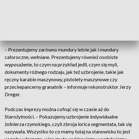
tym roku przyjechało 190 rekonstruktorów – są żołnierze
polscy i niemieccy, którzy w trakcie II wojny światowej brali
udział w kampanii wrześniowej, a także siły polskie, które
kilka lat później walczyły na zachodzie pod wodzą generała
Stanisława Maczka.
– Prezentujemy zarówno mundury letnie jak i mundury
całoroczne, wełniane. Prezentujemy również osobiste
wyposażenie, to czym na przykład jedli, czym się myli,
dokumenty różnego rodzaju, jak też uzbrojenie, takie jak
ręczny karabin maszynowy, pistolety maszynowe czy
przeciwpancerny granatnik – informuje rekonstruktor Jerzy
Dreger.
Podczas imprezy można cofnąć się w czasie aż do
Starożytności. – Pokazujemy uzbrojenie indywidualne
żołnierza rzymskiego, czyli zbroja lorica segmentata, tak się
nazywała. Wszystko to co mamy tutaj na stanowisku to jest
wyrobu własnego, więc my to wyklepujemy, wystukujemy