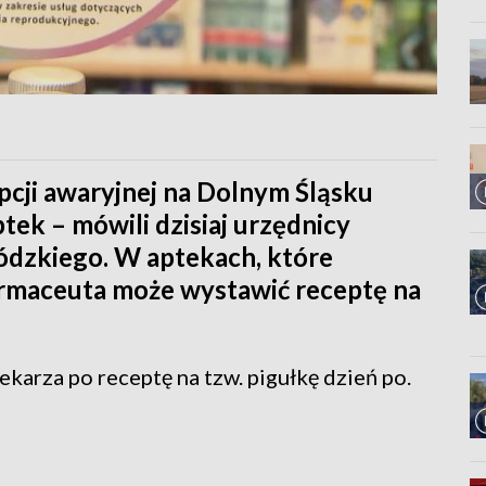
cji awaryjnej na Dolnym Śląsku
tek – mówili dzisiaj urzędnicy
dzkiego. W aptekach, które
armaceuta może wystawić receptę na
lekarza po receptę na tzw. pigułkę dzień po.