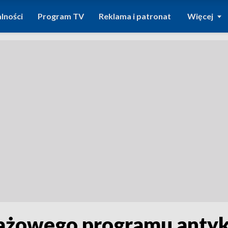
lności
Program TV
Reklama i patronat
Więcej
tażowego programu antyk