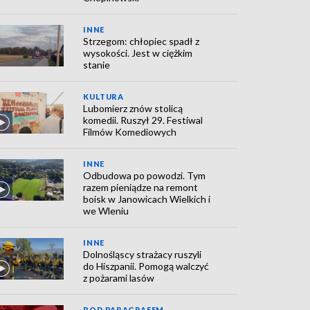
INNE
Strzegom: chłopiec spadł z
wysokości. Jest w ciężkim
stanie
KULTURA
Lubomierz znów stolicą
komedii. Ruszył 29. Festiwal
Filmów Komediowych
INNE
Odbudowa po powodzi. Tym
razem pieniądze na remont
boisk w Janowicach Wielkich i
we Wleniu
INNE
Dolnośląscy strażacy ruszyli
do Hiszpanii. Pomogą walczyć
z pożarami lasów
POD PARAGRAFEM