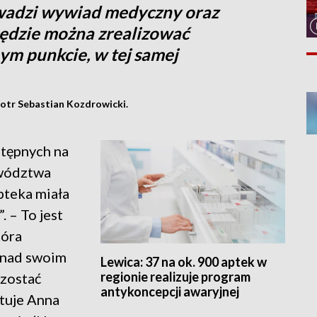
owadzi wywiad medyczny oraz
będzie można zrealizować
m punkcie, w tej samej
otr Sebastian Kozdrowicki.
stępnych na
ewództwa
pteka miała
. – To jest
tóra
 nad swoim
Lewica: 37 na ok. 900 aptek w
regionie realizuje program
 zostać
antykoncepcji awaryjnej
ntuje Anna