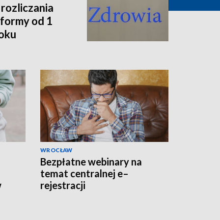
rozliczania
formy od 1
roku
WROCŁAW
Bezpłatne webinary na
temat centralnej e–
w
rejestracji