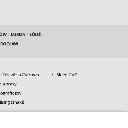
KÓW
/
LUBLIN
/
ŁÓDŹ
/
ROCŁAW
 Telewizja Cyfrowa
Sklep TVP
la prasy
tograficzny
sing (znaki)