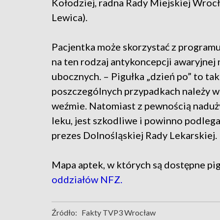
Kołodziej, radna Rady Miejskiej Wroc
Lewica).
Pacjentka może skorzystać z programu
na ten rodzaj antykoncepcji awaryjnej
ubocznych. – Pigułka „dzień po” to t
poszczególnych przypadkach należy waży
weźmie. Natomiast z pewnością naduży
leku, jest szkodliwe i powinno podleg
prezes Dolnośląskiej Rady Lekarskiej.
Mapa aptek, w których są dostępne pigu
oddziałów NFZ.
Źródło:
Fakty TVP3 Wrocław