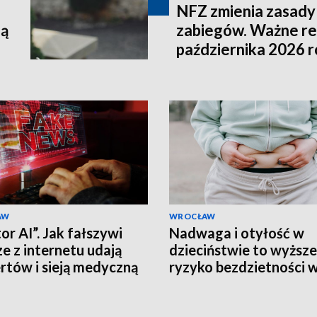
NFZ zmienia zasady 
lą
zabiegów. Ważne re
października 2026 
AW
WROCŁAW
or AI”. Jak fałszywi
Nadwaga i otyłość w
ze z internetu udają
dzieciństwie to wyższe
rtów i sieją medyczną
ryzyko bezdzietności 
formację?
wieku dorosłym