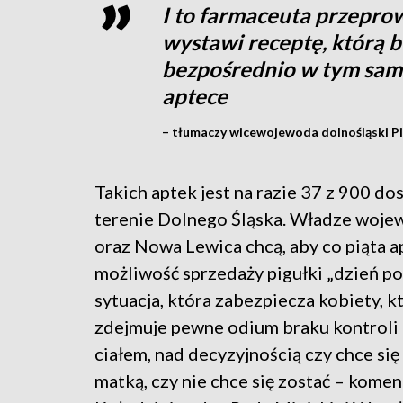
I to farmaceuta przepr
wystawi receptę, którą 
bezpośrednio w tym samy
aptece
– tłumaczy wicewojewoda dolnośląski Pi
Takich aptek jest na razie 37 z 900 do
terenie Dolnego Śląska. Władze woj
oraz Nowa Lewica chcą, aby co piąta a
możliwość sprzedaży pigułki „dzień po”
sytuacja, która zabezpiecza kobiety, k
zdejmuje pewne odium braku kontroli
ciałem, nad decyzyjnością czy chce się
matką, czy nie chce się zostać – kome