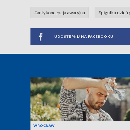
#antykoncepcja awaryjna
#pigułka dzień 
UDOSTĘPNIJ NA FACEBOOKU
WROCŁAW