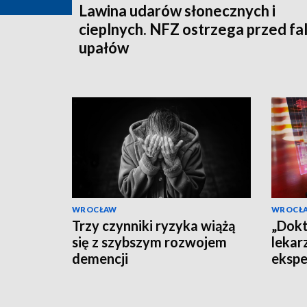
Lawina udarów słonecznych i
cieplnych. NFZ ostrzega przed fa
upałów
WROCŁAW
WROCŁ
Trzy czynniki ryzyka wiążą
„Dokt
się z szybszym rozwojem
lekar
demencji
ekspe
dezin