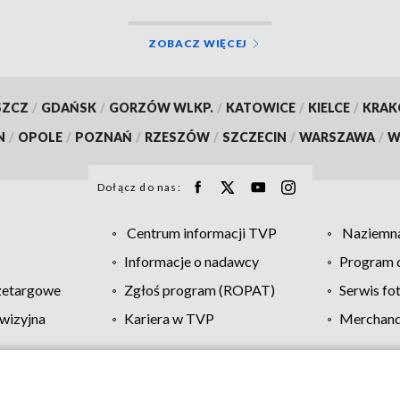
ZOBACZ WIĘCEJ
SZCZ
/
GDAŃSK
/
GORZÓW WLKP.
/
KATOWICE
/
KIELCE
/
KRA
N
/
OPOLE
/
POZNAŃ
/
RZESZÓW
/
SZCZECIN
/
WARSZAWA
/
W
Dołącz do nas:
Centrum informacji TVP
Naziemna
Informacje o nadawcy
Program d
zetargowe
Zgłoś program (ROPAT)
Serwis fo
wizyjna
Kariera w TVP
Merchandi