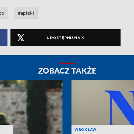
po
#apteki
UDOSTĘPNIJ NA X
ZOBACZ TAKŻE
WROCŁAW