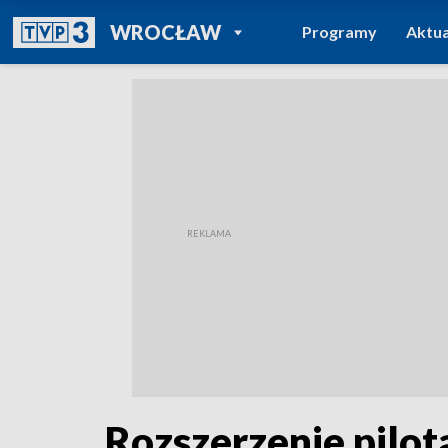
POWRÓT DO
WROCŁAW
Programy
Aktua
TVP REGIONY
Rozszerzenie pilo