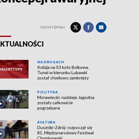
UDOSTĘPNIJ:
KTUALNOŚCI
NA DROGACH
Kolizja na S3 koło Bolkowa.
Tunel w kierunku Lubawki
został chwilowo zamknięty
POLITYKA
Morawiecki: nadzieje Jagodna
zostały całkowicie
pogrzebane
KULTURA
Duszniki-Zdrój: rozpoczął się
81. Międzynarodowy Festiwal
Chopinowski