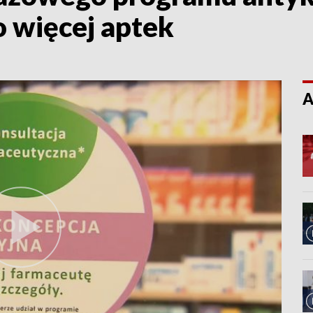
o więcej aptek
A