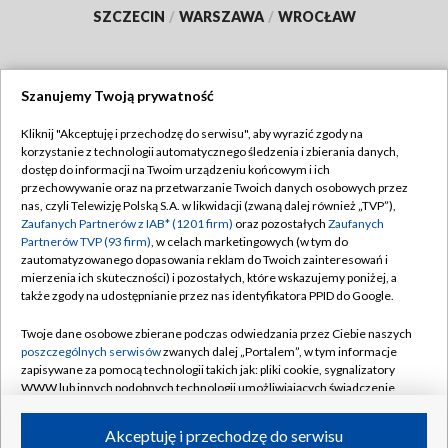
SZCZECIN
/
WARSZAWA
/
WROCŁAW
Szanujemy Twoją prywatność
Dołącz do nas:
Kliknij "Akceptuję i przechodzę do serwisu", aby wyrazić zgody na
korzystanie z technologii automatycznego śledzenia i zbierania danych,
TVP
dostęp do informacji na Twoim urządzeniu końcowym i ich
Abonament TVP
przechowywanie oraz na przetwarzanie Twoich danych osobowych przez
Regulamin TVP
nas, czyli Telewizję Polską S.A. w likwidacji (zwaną dalej również „TVP”),
Emisja w TVP
Polityka prywatności
Zaufanych Partnerów z IAB* (1201 firm)
oraz pozostałych
Zaufanych
Partnerów TVP (93 firm)
, w celach marketingowych (w tym do
Centrum informacji TVP
Moje zgody
zautomatyzowanego dopasowania reklam do Twoich zainteresowań i
mierzenia ich skuteczności) i pozostałych, które wskazujemy poniżej, a
Naziemna Telewizja Cyfrowa
Pomoc
także zgody na udostępnianie przez nas identyfikatora PPID do Google.
Sklep TVP
Biuro reklamy
Twoje dane osobowe zbierane podczas odwiedzania przez Ciebie naszych
Rada Programowa
Kontakt
poszczególnych serwisów
zwanych dalej „Portalem”, w tym informacje
zapisywane za pomocą technologii takich jak: pliki cookie, sygnalizatory
System NOS
WWW lub innych podobnych technologii umożliwiających świadczenie
dopasowanych i bezpiecznych usług, personalizację treści oraz reklam,
Informacje o nadawcy
Kanały
udostępnianie funkcji mediów społecznościowych oraz analizowanie
Akceptuję i przechodzę do serwisu
ruchu w Internecie.
Program dla prasy