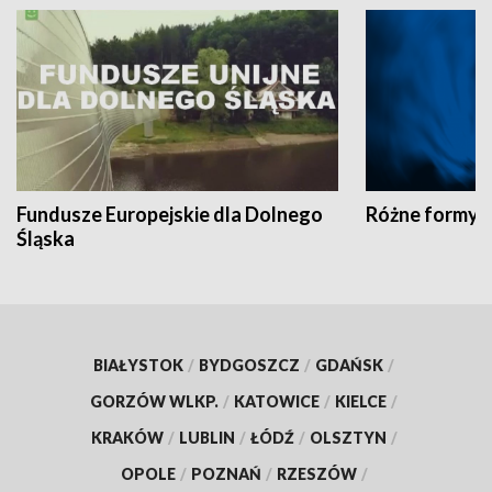
Fundusze Europejskie dla Dolnego
Różne formy t
Śląska
BIAŁYSTOK
/
BYDGOSZCZ
/
GDAŃSK
/
GORZÓW WLKP.
/
KATOWICE
/
KIELCE
/
KRAKÓW
/
LUBLIN
/
ŁÓDŹ
/
OLSZTYN
/
OPOLE
/
POZNAŃ
/
RZESZÓW
/