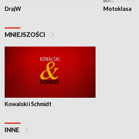
DrajW
Motoklasa
MNIEJSZOŚCI
Kowalski i Schmidt
INNE