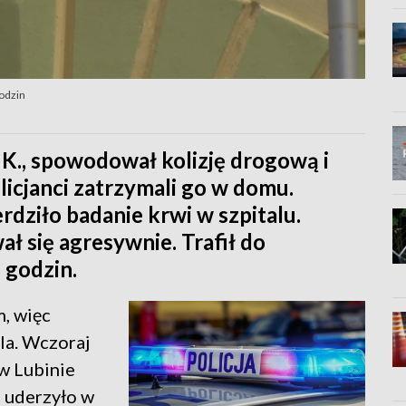
odzin
K., spowodował kolizję drogową i
olicjanci zatrzymali go w domu.
rdziło badanie krwi w szpitalu.
 się agresywnie. Trafił do
 godzin.
, więc
ala. Wczoraj
w Lubinie
e uderzyło w