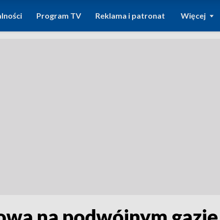
lności
Program TV
Reklama i patronat
Więcej
owa na podwójnym gazie