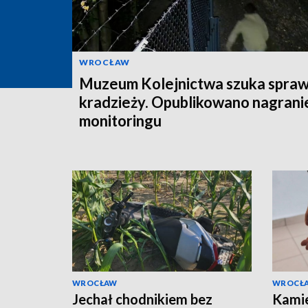
WROCŁAW
Muzeum Kolejnictwa szuka spra
kradzieży. Opublikowano nagrani
monitoringu
WROCŁAW
WROCŁ
Jechał chodnikiem bez
Kamie