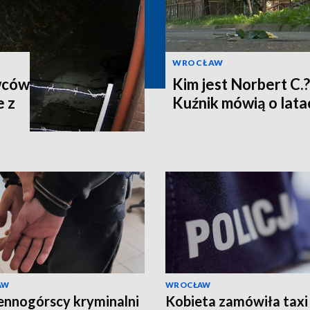
WROCŁAW
wców
Kim jest Norbert C.
e z
Kuźnik mówią o lata
AW
WROCŁAW
nnogórscy kryminalni
Kobieta zamówiła taxi