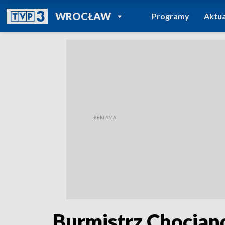
POWRÓT DO
WROCŁAW
Programy
Aktua
TVP REGIONY
Burmistrz Chocian