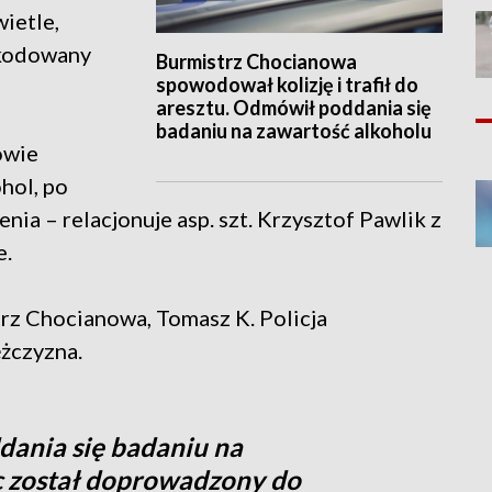
ietle,
zkodowany
Burmistrz Chocianowa
spowodował kolizję i trafił do
aresztu. Odmówił poddania się
badaniu na zawartość alkoholu
owie
hol, po
nia – relacjonuje asp. szt. Krzysztof Pawlik z
e.
trz Chocianowa, Tomasz K. Policja
ężczyzna.
ania się badaniu na
c został doprowadzony do