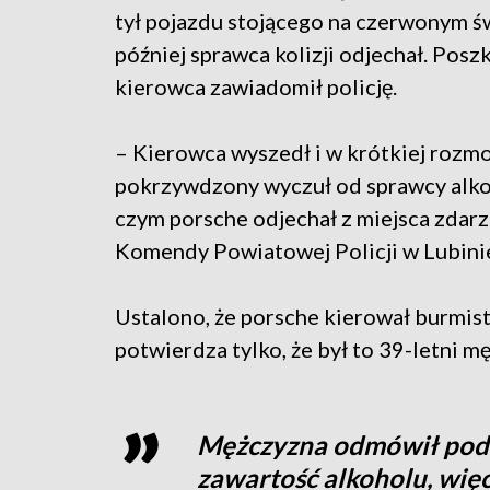
tył pojazdu stojącego na czerwonym św
później sprawca kolizji odjechał. Pos
kierowca zawiadomił policję.
– Kierowca wyszedł i w krótkiej rozm
pokrzywdzony wyczuł od sprawcy alko
czym porsche odjechał z miejsca zdarze
Komendy Powiatowej Policji w Lubini
Ustalono, że porsche kierował burmis
potwierdza tylko, że był to 39-letni m
Mężczyzna odmówił podd
zawartość alkoholu, wię