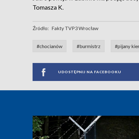
Tomasza K.
Źródło:
Fakty TVP3 Wrocław
#chocianów
#burmistrz
#pijany ki
UDOSTĘPNIJ NA FACEBOOKU