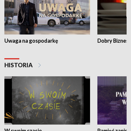
Uwaga na gospodarkę
Dobry Biznes
HISTORIA
W swoim czasie
Pamięć zapisa