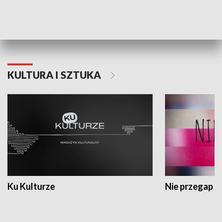
Dlaczego krowa...
Energia Przysz
KULTURA I SZTUKA
Ku Kulturze
Nie przegap