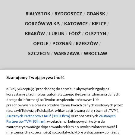
BIAŁYSTOK
/
BYDGOSZCZ
/
GDAŃSK
/
GORZÓW WLKP.
/
KATOWICE
/
KIELCE
/
KRAKÓW
/
LUBLIN
/
ŁÓDŹ
/
OLSZTYN
/
OPOLE
/
POZNAŃ
/
RZESZÓW
/
SZCZECIN
/
WARSZAWA
/
WROCŁAW
Szanujemy Twoją prywatność
Dołącz do nas:
Kliknij "Akceptuję i przechodzę do serwisu", aby wyrazić zgody na
korzystanie z technologii automatycznego śledzenia i zbierania danych,
TVP
dostęp do informacji na Twoim urządzeniu końcowym i ich
Abonament TVP
przechowywanie oraz na przetwarzanie Twoich danych osobowych przez
Regulamin TVP
nas, czyli Telewizję Polską S.A. w likwidacji (zwaną dalej również „TVP”),
Emisja w TVP
Polityka prywatności
Zaufanych Partnerów z IAB* (1201 firm)
oraz pozostałych
Zaufanych
Partnerów TVP (93 firm)
, w celach marketingowych (w tym do
Centrum informacji TVP
Moje zgody
zautomatyzowanego dopasowania reklam do Twoich zainteresowań i
mierzenia ich skuteczności) i pozostałych, które wskazujemy poniżej, a
Naziemna Telewizja Cyfrowa