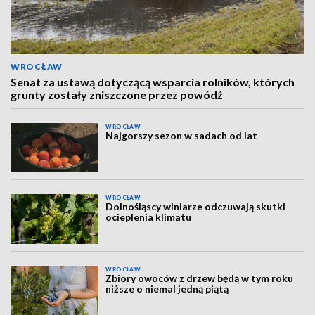
WROCŁAW
Senat za ustawą dotyczącą wsparcia rolników, których
grunty zostały zniszczone przez powódź
WROCŁAW
Najgorszy sezon w sadach od lat
WROCŁAW
Dolnośląscy winiarze odczuwają skutki
ocieplenia klimatu
WROCŁAW
Zbiory owoców z drzew będą w tym roku
niższe o niemal jedną piątą