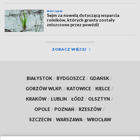
WROCŁAW
Sejm za nowelą dotyczącą wsparcia
rolników, których grunty zostały
zniszczone przez powódź
ZOBACZ WIĘCEJ
BIAŁYSTOK
/
BYDGOSZCZ
/
GDAŃSK
/
GORZÓW WLKP.
/
KATOWICE
/
KIELCE
/
KRAKÓW
/
LUBLIN
/
ŁÓDŹ
/
OLSZTYN
/
OPOLE
/
POZNAŃ
/
RZESZÓW
/
SZCZECIN
/
WARSZAWA
/
WROCŁAW