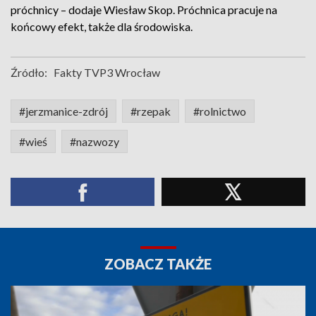
próchnicy – dodaje Wiesław Skop. Próchnica pracuje na
końcowy efekt, także dla środowiska.
Źródło:
Fakty TVP3 Wrocław
#jerzmanice-zdrój
#rzepak
#rolnictwo
#wieś
#nazwozy
ZOBACZ TAKŻE