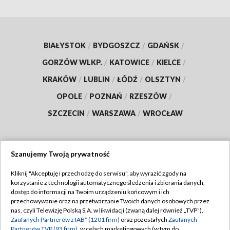
BIAŁYSTOK
/
BYDGOSZCZ
/
GDAŃSK
/
GORZÓW WLKP.
/
KATOWICE
/
KIELCE
/
KRAKÓW
/
LUBLIN
/
ŁÓDŹ
/
OLSZTYN
/
OPOLE
/
POZNAŃ
/
RZESZÓW
/
SZCZECIN
/
WARSZAWA
/
WROCŁAW
Szanujemy Twoją prywatność
Dołącz do nas:
Kliknij "Akceptuję i przechodzę do serwisu", aby wyrazić zgody na
korzystanie z technologii automatycznego śledzenia i zbierania danych,
TVP
dostęp do informacji na Twoim urządzeniu końcowym i ich
Abonament TVP
przechowywanie oraz na przetwarzanie Twoich danych osobowych przez
Regulamin TVP
nas, czyli Telewizję Polską S.A. w likwidacji (zwaną dalej również „TVP”),
Emisja w TVP
Polityka prywatności
Zaufanych Partnerów z IAB* (1201 firm)
oraz pozostałych
Zaufanych
Partnerów TVP (93 firm)
, w celach marketingowych (w tym do