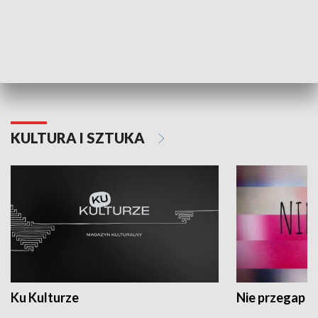
Dlaczego krowa...
Energia Przysz
KULTURA I SZTUKA
Ku Kulturze
Nie przegap