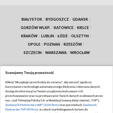
BIAŁYSTOK
/
BYDGOSZCZ
/
GDAŃSK
/
GORZÓW WLKP.
/
KATOWICE
/
KIELCE
/
KRAKÓW
/
LUBLIN
/
ŁÓDŹ
/
OLSZTYN
/
OPOLE
/
POZNAŃ
/
RZESZÓW
/
SZCZECIN
/
WARSZAWA
/
WROCŁAW
Szanujemy Twoją prywatność
Dołącz do nas:
Kliknij "Akceptuję i przechodzę do serwisu", aby wyrazić zgody na
korzystanie z technologii automatycznego śledzenia i zbierania danych,
TVP
dostęp do informacji na Twoim urządzeniu końcowym i ich
Abonament TVP
przechowywanie oraz na przetwarzanie Twoich danych osobowych przez
Regulamin TVP
nas, czyli Telewizję Polską S.A. w likwidacji (zwaną dalej również „TVP”),
Emisja w TVP
Polityka prywatności
Zaufanych Partnerów z IAB* (1201 firm)
oraz pozostałych
Zaufanych
Partnerów TVP (93 firm)
, w celach marketingowych (w tym do
Centrum informacji TVP