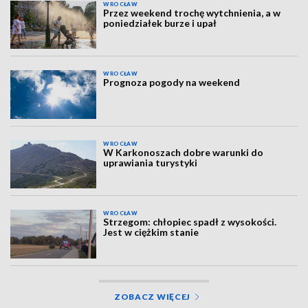
WROCŁAW
Przez weekend trochę wytchnienia, a w
poniedziałek burze i upał
WROCŁAW
Prognoza pogody na weekend
WROCŁAW
W Karkonoszach dobre warunki do
uprawiania turystyki
WROCŁAW
Strzegom: chłopiec spadł z wysokości.
Jest w ciężkim stanie
ZOBACZ WIĘCEJ