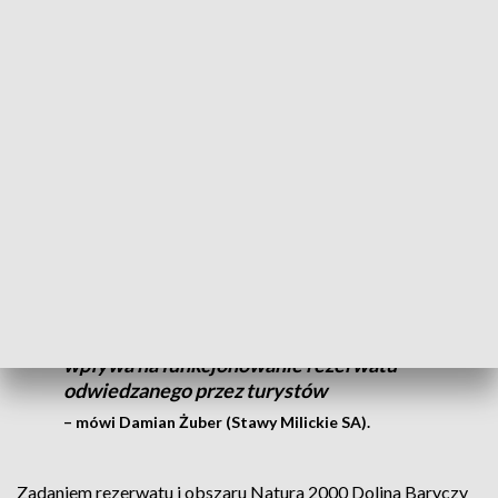
spotkać aż 300 gatunków ptaków. Żyje tam również wiele
gatunków ssaków i bezkręgowców, a dzięki różnorodności
siedlisk, lasów, stawów rybnych przyciąga także miłośników
przyrody.
Gdyby nie rybacy i hodowla karpia na tym
terenie, nie byłoby tu ptaków i całej tej
przyrody. My jako spółka dbamy o
rezerwat przyrody. Musimy tutaj
odpowiednio napełniać zbiorniki,
odławiać ryby, oznaczać gniazda ptaków,
kosić groble, to jest dużo pracy, która
wpływa na funkcjonowanie rezerwatu
odwiedzanego przez turystów
– mówi Damian Żuber (Stawy Milickie SA).
Zadaniem rezerwatu i obszaru Natura 2000 Dolina Baryczy