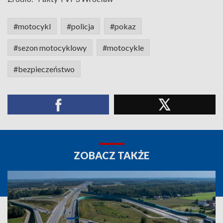
#motocykl
#policja
#pokaz
#sezon motocyklowy
#motocykle
#bezpieczeństwo
ZOBACZ TAKŻE