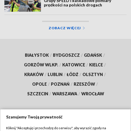
Grupy SPEED i kaskadowe pomiary
prędkości na polskich drogach
ZOBACZ WIĘCEJ
BIAŁYSTOK
/
BYDGOSZCZ
/
GDAŃSK
/
GORZÓW WLKP.
/
KATOWICE
/
KIELCE
/
KRAKÓW
/
LUBLIN
/
ŁÓDŹ
/
OLSZTYN
/
OPOLE
/
POZNAŃ
/
RZESZÓW
/
SZCZECIN
/
WARSZAWA
/
WROCŁAW
Szanujemy Twoją prywatność
Dołącz do nas:
Kliknij "Akceptuję i przechodzę do serwisu", aby wyrazić zgody na