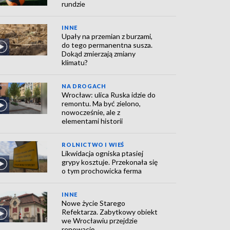
rundzie
INNE
Upały na przemian z burzami,
do tego permanentna susza.
Dokąd zmierzają zmiany
klimatu?
NA DROGACH
Wrocław: ulica Ruska idzie do
remontu. Ma być zielono,
nowocześnie, ale z
elementami historii
ROLNICTWO I WIEŚ
Likwidacja ogniska ptasiej
grypy kosztuje. Przekonała się
o tym prochowicka ferma
INNE
Nowe życie Starego
Refektarza. Zabytkowy obiekt
we Wrocławiu przejdzie
renowację