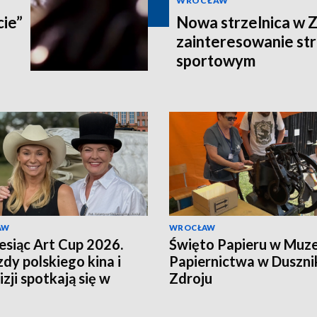
WROCŁAW
cie”
Nowa strzelnica w Z
zainteresowanie st
sportowym
AW
WROCŁAW
esiąc Art Cup 2026.
Święto Papieru w Muz
dy polskiego kina i
Papiernictwa w Duszni
zji spotkają się w
Zdroju
u