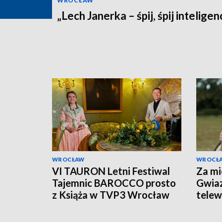
WROCŁAW
„Lech Janerka – śpij, śpij inteligen
WROCŁAW
WROCŁ
VI TAURON Letni Festiwal
Za mi
Tajemnic BAROCCO prosto
Gwiaz
z Książa w TVP3 Wrocław
telewi
Książ