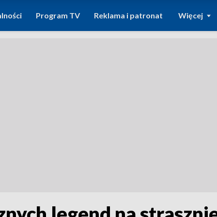
lności
Program TV
Reklama i patronat
Więcej
nych legend na straszni