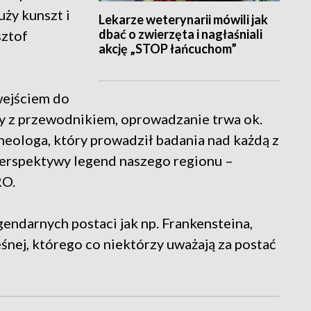
uży kunszt i
Lekarze weterynarii mówili jak
dbać o zwierzęta i nagłaśniali
sztof
akcję „STOP łańcuchom”
wejściem do
y z przewodnikiem, oprowadzanie trwa ok.
heologa, który prowadził badania nad każdą z
 perspektywy legend naszego regionu –
RO.
endarnych postaci jak np. Frankensteina,
śnej, którego co niektórzy uważają za postać