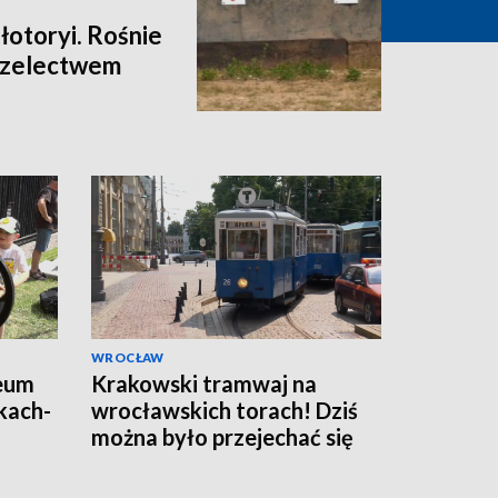
łotoryi. Rośnie
rzelectwem
WROCŁAW
eum
Krakowski tramwaj na
kach-
wrocławskich torach! Dziś
można było przejechać się
składem Konstal N