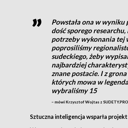
Powstała ona w wyniku 
dość sporego researchu,
potrzeby wykonania tej 
poprosiliśmy regionalist
sudeckiego, żeby wypisal
najbardziej charakteryst
znane postacie. I z gron
których mowa w legendach
wybraliśmy 15
– mówi Krzysztof Wojtas z SUDETY.PRO
Sztuczna inteligencja wsparła projekt