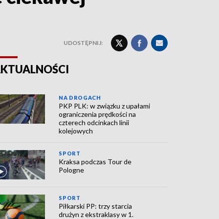
UDOSTĘPNIJ:
KTUALNOŚCI
NA DROGACH
PKP PLK: w związku z upałami
ograniczenia prędkości na
czterech odcinkach linii
kolejowych
SPORT
Kraksa podczas Tour de
Pologne
SPORT
Piłkarski PP: trzy starcia
drużyn z ekstraklasy w 1.