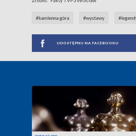
Źródło:
Fakty TVP3 Wrocław
#kamienna góra
#wystawy
#legend
UDOSTĘPNIJ NA FACEBOOKU