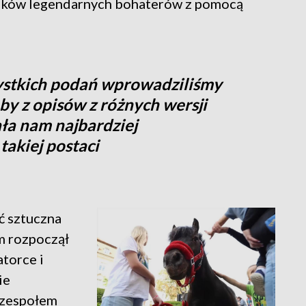
nków legendarnych bohaterów z pomocą
zystkich podań wprowadziliśmy
, by z opisów z różnych wersji
ła nam najbardziej
akiej postaci
ć sztuczna
em rozpoczął
torce i
ie
m zespołem