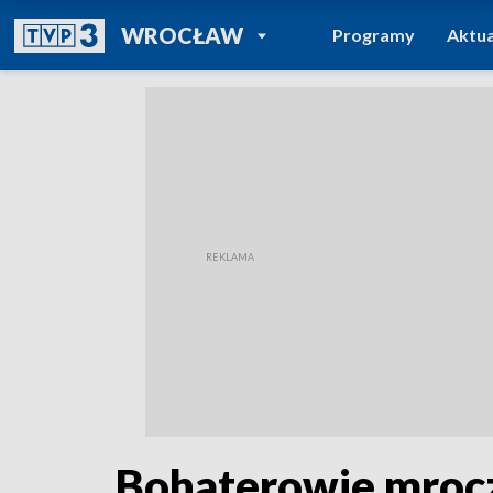
POWRÓT DO
WROCŁAW
Programy
Aktua
TVP REGIONY
Bohaterowie mrocz