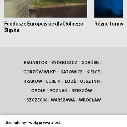
Fundusze Europejskie dla Dolnego
Różne formy t
Śląska
BIAŁYSTOK
/
BYDGOSZCZ
/
GDAŃSK
/
GORZÓW WLKP.
/
KATOWICE
/
KIELCE
/
KRAKÓW
/
LUBLIN
/
ŁÓDŹ
/
OLSZTYN
/
OPOLE
/
POZNAŃ
/
RZESZÓW
/
SZCZECIN
/
WARSZAWA
/
WROCŁAW
Szanujemy Twoją prywatność
Dołącz do nas: