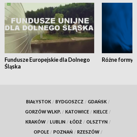
Fundusze Europejskie dla Dolnego
Różne formy t
Śląska
BIAŁYSTOK
/
BYDGOSZCZ
/
GDAŃSK
/
GORZÓW WLKP.
/
KATOWICE
/
KIELCE
/
KRAKÓW
/
LUBLIN
/
ŁÓDŹ
/
OLSZTYN
/
OPOLE
/
POZNAŃ
/
RZESZÓW
/