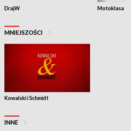
DrajW
Motoklasa
MNIEJSZOŚCI
Kowalski i Schmidt
INNE