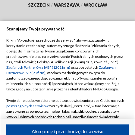
SZCZECIN
/
WARSZAWA
/
WROCŁAW
Szanujemy Twoją prywatność
Dołącz do nas:
Kliknij "Akceptuję i przechodzę do serwisu", aby wyrazić zgody na
korzystanie z technologii automatycznego śledzenia i zbierania danych,
TVP
dostęp do informacji na Twoim urządzeniu końcowym i ich
Abonament TVP
przechowywanie oraz na przetwarzanie Twoich danych osobowych przez
Regulamin TVP
nas, czyli Telewizję Polską S.A. w likwidacji (zwaną dalej również „TVP”),
Emisja w TVP
Polityka prywatności
Zaufanych Partnerów z IAB* (1201 firm)
oraz pozostałych
Zaufanych
Partnerów TVP (93 firm)
, w celach marketingowych (w tym do
Centrum informacji TVP
Moje zgody
zautomatyzowanego dopasowania reklam do Twoich zainteresowań i
mierzenia ich skuteczności) i pozostałych, które wskazujemy poniżej, a
Naziemna Telewizja Cyfrowa
Pomoc
także zgody na udostępnianie przez nas identyfikatora PPID do Google.
Sklep TVP
Biuro reklamy
Twoje dane osobowe zbierane podczas odwiedzania przez Ciebie naszych
Rada Programowa
Kontakt
poszczególnych serwisów
zwanych dalej „Portalem”, w tym informacje
zapisywane za pomocą technologii takich jak: pliki cookie, sygnalizatory
System NOS
WWW lub innych podobnych technologii umożliwiających świadczenie
dopasowanych i bezpiecznych usług, personalizację treści oraz reklam,
Informacje o nadawcy
Kanały
udostępnianie funkcji mediów społecznościowych oraz analizowanie
Akceptuję i przechodzę do serwisu
ruchu w Internecie.
Program dla prasy