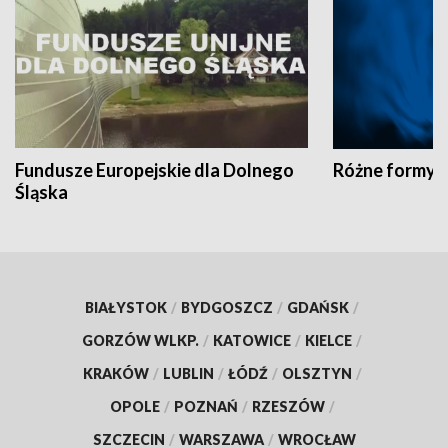
Fundusze Europejskie dla Dolnego
Różne formy t
Śląska
BIAŁYSTOK
/
BYDGOSZCZ
/
GDAŃSK
/
GORZÓW WLKP.
/
KATOWICE
/
KIELCE
/
KRAKÓW
/
LUBLIN
/
ŁÓDŹ
/
OLSZTYN
/
OPOLE
/
POZNAŃ
/
RZESZÓW
/
SZCZECIN
/
WARSZAWA
/
WROCŁAW