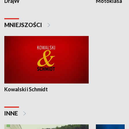
DrajW
Motoklasa
MNIEJSZOŚCI
Kowalski i Schmidt
INNE