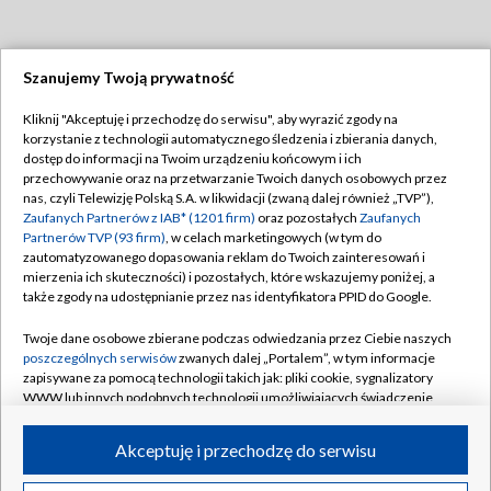
Szanujemy Twoją prywatność
Dołącz do nas:
Kliknij "Akceptuję i przechodzę do serwisu", aby wyrazić zgody na
korzystanie z technologii automatycznego śledzenia i zbierania danych,
TVP
dostęp do informacji na Twoim urządzeniu końcowym i ich
Abonament TVP
przechowywanie oraz na przetwarzanie Twoich danych osobowych przez
Regulamin TVP
nas, czyli Telewizję Polską S.A. w likwidacji (zwaną dalej również „TVP”),
Emisja w TVP
Polityka prywatności
Zaufanych Partnerów z IAB* (1201 firm)
oraz pozostałych
Zaufanych
Partnerów TVP (93 firm)
, w celach marketingowych (w tym do
Centrum informacji TVP
Moje zgody
zautomatyzowanego dopasowania reklam do Twoich zainteresowań i
mierzenia ich skuteczności) i pozostałych, które wskazujemy poniżej, a
Naziemna Telewizja Cyfrowa
Pomoc
także zgody na udostępnianie przez nas identyfikatora PPID do Google.
Sklep TVP
Biuro reklamy
Twoje dane osobowe zbierane podczas odwiedzania przez Ciebie naszych
Rada Programowa
Kontakt
poszczególnych serwisów
zwanych dalej „Portalem”, w tym informacje
zapisywane za pomocą technologii takich jak: pliki cookie, sygnalizatory
System NOS
WWW lub innych podobnych technologii umożliwiających świadczenie
dopasowanych i bezpiecznych usług, personalizację treści oraz reklam,
Informacje o nadawcy
Kanały
udostępnianie funkcji mediów społecznościowych oraz analizowanie
Akceptuję i przechodzę do serwisu
ruchu w Internecie.
Program dla prasy
©2026 Telewizja Polska S.A. w likwidacji