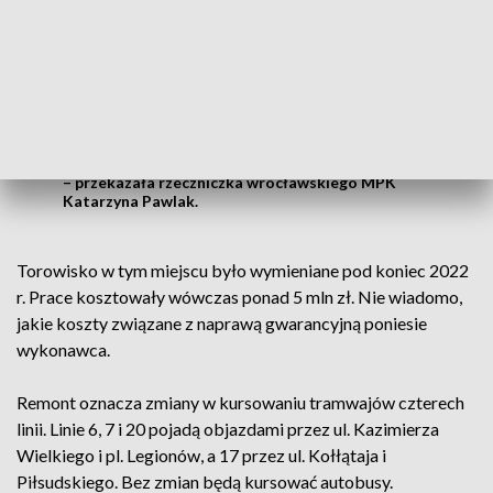
Naprawa uszkodzonej nawierzchni
odbywa się w obrębie szyn na wysokości
DH Renoma. Doszło do zapadnięcia kostki.
Obecne prace wykonywane są w ramach
umowy gwarancyjnej z wykonawcą
– przekazała rzeczniczka wrocławskiego MPK
Katarzyna Pawlak.
Torowisko w tym miejscu było wymieniane pod koniec 2022
r. Prace kosztowały wówczas ponad 5 mln zł. Nie wiadomo,
jakie koszty związane z naprawą gwarancyjną poniesie
wykonawca.
Remont oznacza zmiany w kursowaniu tramwajów czterech
linii. Linie 6, 7 i 20 pojadą objazdami przez ul. Kazimierza
Wielkiego i pl. Legionów, a 17 przez ul. Kołłątaja i
Piłsudskiego. Bez zmian będą kursować autobusy.