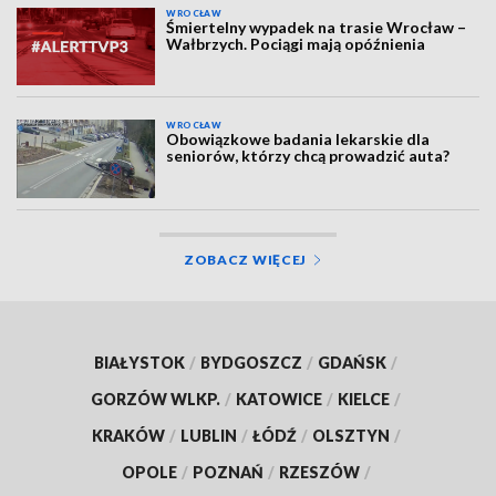
WROCŁAW
Śmiertelny wypadek na trasie Wrocław –
Wałbrzych. Pociągi mają opóźnienia
WROCŁAW
Obowiązkowe badania lekarskie dla
seniorów, którzy chcą prowadzić auta?
ZOBACZ WIĘCEJ
BIAŁYSTOK
/
BYDGOSZCZ
/
GDAŃSK
/
GORZÓW WLKP.
/
KATOWICE
/
KIELCE
/
KRAKÓW
/
LUBLIN
/
ŁÓDŹ
/
OLSZTYN
/
OPOLE
/
POZNAŃ
/
RZESZÓW
/