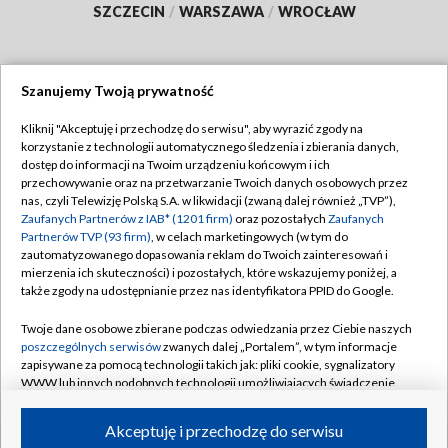
SZCZECIN
/
WARSZAWA
/
WROCŁAW
Szanujemy Twoją prywatność
Dołącz do nas:
Kliknij "Akceptuję i przechodzę do serwisu", aby wyrazić zgody na
korzystanie z technologii automatycznego śledzenia i zbierania danych,
TVP
dostęp do informacji na Twoim urządzeniu końcowym i ich
Abonament TVP
przechowywanie oraz na przetwarzanie Twoich danych osobowych przez
Regulamin TVP
nas, czyli Telewizję Polską S.A. w likwidacji (zwaną dalej również „TVP”),
Emisja w TVP
Polityka prywatności
Zaufanych Partnerów z IAB* (1201 firm)
oraz pozostałych
Zaufanych
Partnerów TVP (93 firm)
, w celach marketingowych (w tym do
Centrum informacji TVP
Moje zgody
zautomatyzowanego dopasowania reklam do Twoich zainteresowań i
mierzenia ich skuteczności) i pozostałych, które wskazujemy poniżej, a
Naziemna Telewizja Cyfrowa
Pomoc
także zgody na udostępnianie przez nas identyfikatora PPID do Google.
Sklep TVP
Biuro reklamy
Twoje dane osobowe zbierane podczas odwiedzania przez Ciebie naszych
Rada Programowa
Kontakt
poszczególnych serwisów
zwanych dalej „Portalem”, w tym informacje
zapisywane za pomocą technologii takich jak: pliki cookie, sygnalizatory
System NOS
WWW lub innych podobnych technologii umożliwiających świadczenie
dopasowanych i bezpiecznych usług, personalizację treści oraz reklam,
Informacje o nadawcy
Kanały
udostępnianie funkcji mediów społecznościowych oraz analizowanie
Akceptuję i przechodzę do serwisu
ruchu w Internecie.
Program dla prasy