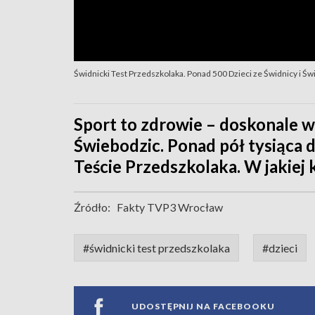
Świdnicki Test Przedszkolaka. Ponad 500 Dzieci ze Świdnicy i Ś
Sport to zdrowie – doskonale wi
Świebodzic. Ponad pół tysiąca d
Teście Przedszkolaka. W jakiej 
Źródło:
Fakty TVP3 Wrocław
#świdnicki test przedszkolaka
#dzieci
UDOSTĘPNIJ NA FACEBOOKU