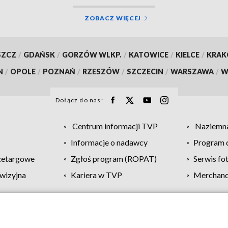
ZOBACZ WIĘCEJ
SZCZ
/
GDAŃSK
/
GORZÓW WLKP.
/
KATOWICE
/
KIELCE
/
KRA
N
/
OPOLE
/
POZNAŃ
/
RZESZÓW
/
SZCZECIN
/
WARSZAWA
/
W
Dołącz do nas:
Centrum informacji TVP
Naziemna
Informacje o nadawcy
Program d
zetargowe
Zgłoś program (ROPAT)
Serwis fo
wizyjna
Kariera w TVP
Merchandi