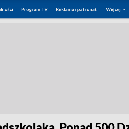
lności
Program TV
Reklama i patronat
Więcej
edszkolaka. Ponad 500 Dzi