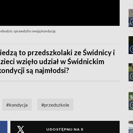
wiebodzic sprawdziło swoją kondycję
edzą to przedszkolaki ze Świdnicy i
zieci wzięło udział w Świdnickim
kondycji są najmłodsi?
#kondycja
#przedszkole
UDOSTĘPNIJ NA X