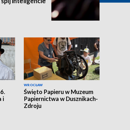
 śpij inteligencie”
WROCŁAW
6.
Święto Papieru w Muzeum
 i
Papiernictwa w Dusznikach-
Zdroju