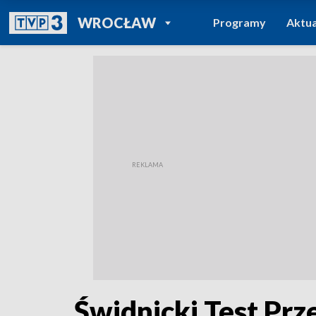
POWRÓT DO
WROCŁAW
Programy
Aktua
TVP REGIONY
Świdnicki Test Prz