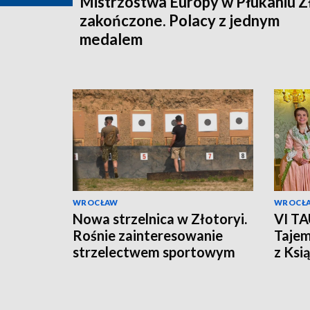
Mistrzostwa Europy w Płukaniu Z
zakończone. Polacy z jednym
medalem
WROCŁAW
WROCŁ
Nowa strzelnica w Złotoryi.
VI TA
Rośnie zainteresowanie
Taje
strzelectwem sportowym
z Ksi