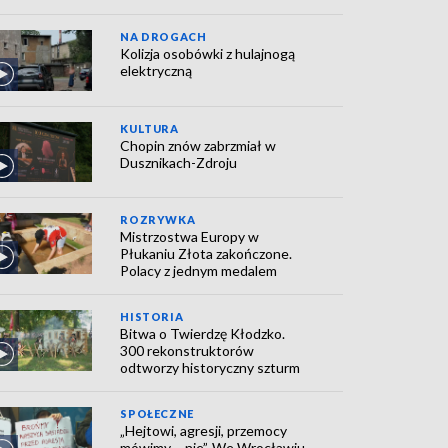
NA DROGACH
Kolizja osobówki z hulajnogą
elektryczną
KULTURA
Chopin znów zabrzmiał w
Dusznikach-Zdroju
ROZRYWKA
Mistrzostwa Europy w
Płukaniu Złota zakończone.
Polacy z jednym medalem
HISTORIA
Bitwa o Twierdzę Kłodzko.
300 rekonstruktorów
odtworzy historyczny szturm
SPOŁECZNE
„Hejtowi, agresji, przemocy
mówimy – nie”. We Wrocławiu