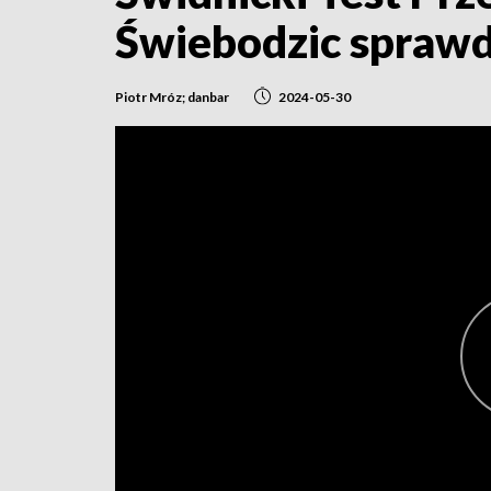
Świebodzic sprawd
Piotr Mróz; danbar
2024-05-30