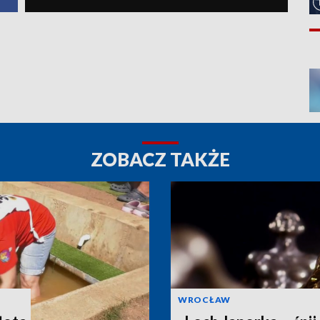
ZOBACZ TAKŻE
WROCŁAW