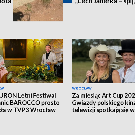
łota
„Lech Janerka – śpij,
AW
WROCŁAW
URON Letni Festiwal
Za miesiąc Art Cup 202
mnic BAROCCO prosto
Gwiazdy polskiego kina
ąża w TVP3 Wrocław
telewizji spotkają się w
Książu