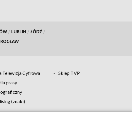
KÓW
/
LUBLIN
/
ŁÓDŹ
/
ROCŁAW
 Telewizja Cyfrowa
Sklep TVP
la prasy
tograficzny
sing (znaki)