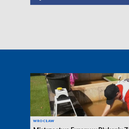
WROCŁAW