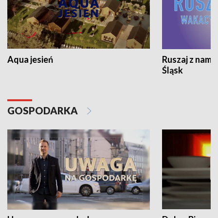
Aqua jesień
Ruszaj z nami
Śląsk
GOSPODARKA