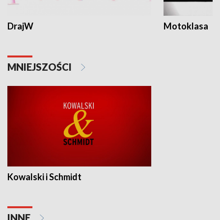
DrajW
Motoklasa
MNIEJSZOŚCI
Kowalski i Schmidt
INNE