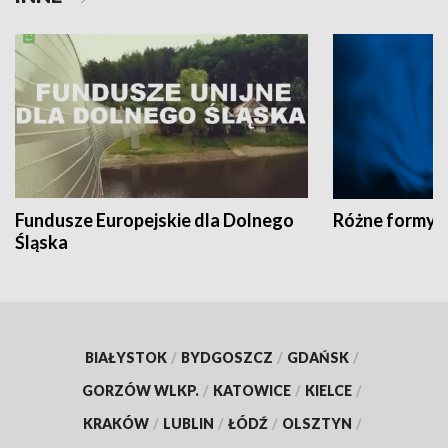
Fundusze Europejskie dla Dolnego
Różne formy t
Śląska
BIAŁYSTOK
/
BYDGOSZCZ
/
GDAŃSK
/
GORZÓW WLKP.
/
KATOWICE
/
KIELCE
/
KRAKÓW
/
LUBLIN
/
ŁÓDŹ
/
OLSZTYN
/