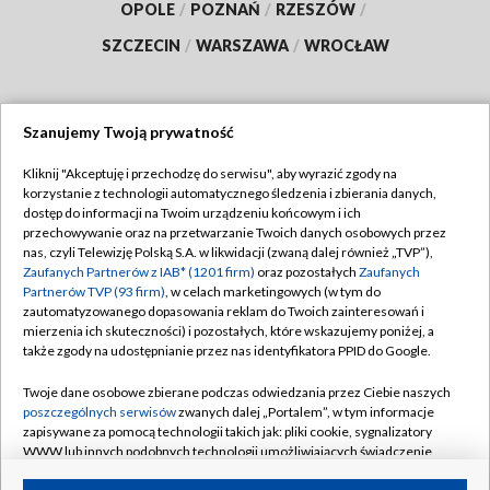
OPOLE
/
POZNAŃ
/
RZESZÓW
/
SZCZECIN
/
WARSZAWA
/
WROCŁAW
Szanujemy Twoją prywatność
Dołącz do nas:
Kliknij "Akceptuję i przechodzę do serwisu", aby wyrazić zgody na
korzystanie z technologii automatycznego śledzenia i zbierania danych,
TVP
dostęp do informacji na Twoim urządzeniu końcowym i ich
Abonament TVP
przechowywanie oraz na przetwarzanie Twoich danych osobowych przez
Regulamin TVP
nas, czyli Telewizję Polską S.A. w likwidacji (zwaną dalej również „TVP”),
Emisja w TVP
Polityka prywatności
Zaufanych Partnerów z IAB* (1201 firm)
oraz pozostałych
Zaufanych
Partnerów TVP (93 firm)
, w celach marketingowych (w tym do
Centrum informacji TVP
Moje zgody
zautomatyzowanego dopasowania reklam do Twoich zainteresowań i
mierzenia ich skuteczności) i pozostałych, które wskazujemy poniżej, a
Naziemna Telewizja Cyfrowa
Pomoc
także zgody na udostępnianie przez nas identyfikatora PPID do Google.
Sklep TVP
Biuro reklamy
Twoje dane osobowe zbierane podczas odwiedzania przez Ciebie naszych
Rada Programowa
Kontakt
poszczególnych serwisów
zwanych dalej „Portalem”, w tym informacje
zapisywane za pomocą technologii takich jak: pliki cookie, sygnalizatory
System NOS
WWW lub innych podobnych technologii umożliwiających świadczenie
dopasowanych i bezpiecznych usług, personalizację treści oraz reklam,
Informacje o nadawcy
Kanały