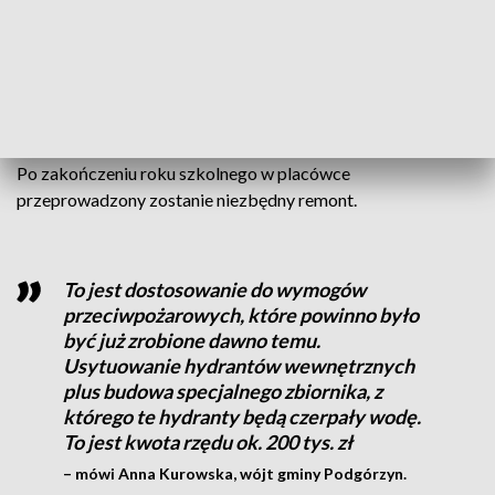
Jesteśmy przeszczęśliwi, że jako rodzice możemy każdego
dnia ze spokojem puszczać swoje dziecko do tej szkoły, a nie
czekając na to, co przyniesie kolejny dzień, bądź kolejna
niespodziewana wiadomość przysłana z urzędu – mówi
Małgorzata Russek, mama ucznia SP w Sosnówce.
Po zakończeniu roku szkolnego w placówce
przeprowadzony zostanie niezbędny remont.
To jest dostosowanie do wymogów
przeciwpożarowych, które powinno było
być już zrobione dawno temu.
Usytuowanie hydrantów wewnętrznych
plus budowa specjalnego zbiornika, z
którego te hydranty będą czerpały wodę.
To jest kwota rzędu ok. 200 tys. zł
– mówi Anna Kurowska, wójt gminy Podgórzyn.