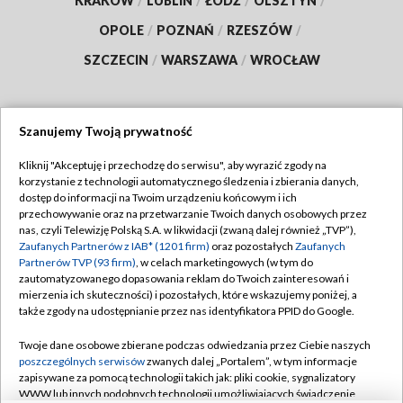
KRAKÓW
/
LUBLIN
/
ŁÓDŹ
/
OLSZTYN
/
OPOLE
/
POZNAŃ
/
RZESZÓW
/
SZCZECIN
/
WARSZAWA
/
WROCŁAW
Szanujemy Twoją prywatność
Dołącz do nas:
Kliknij "Akceptuję i przechodzę do serwisu", aby wyrazić zgody na
korzystanie z technologii automatycznego śledzenia i zbierania danych,
TVP
dostęp do informacji na Twoim urządzeniu końcowym i ich
Abonament TVP
przechowywanie oraz na przetwarzanie Twoich danych osobowych przez
Regulamin TVP
nas, czyli Telewizję Polską S.A. w likwidacji (zwaną dalej również „TVP”),
Emisja w TVP
Polityka prywatności
Zaufanych Partnerów z IAB* (1201 firm)
oraz pozostałych
Zaufanych
Partnerów TVP (93 firm)
, w celach marketingowych (w tym do
Centrum informacji TVP
Moje zgody
zautomatyzowanego dopasowania reklam do Twoich zainteresowań i
mierzenia ich skuteczności) i pozostałych, które wskazujemy poniżej, a
Naziemna Telewizja Cyfrowa
Pomoc
także zgody na udostępnianie przez nas identyfikatora PPID do Google.
Sklep TVP
Biuro reklamy
Twoje dane osobowe zbierane podczas odwiedzania przez Ciebie naszych
Rada Programowa
Kontakt
poszczególnych serwisów
zwanych dalej „Portalem”, w tym informacje
zapisywane za pomocą technologii takich jak: pliki cookie, sygnalizatory
System NOS
WWW lub innych podobnych technologii umożliwiających świadczenie