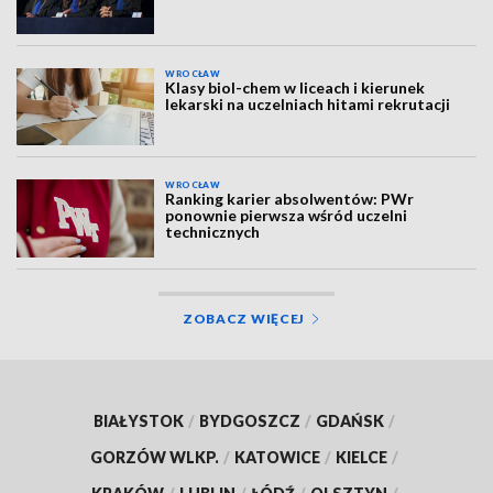
WROCŁAW
Klasy biol-chem w liceach i kierunek
lekarski na uczelniach hitami rekrutacji
WROCŁAW
Ranking karier absolwentów: PWr
ponownie pierwsza wśród uczelni
technicznych
ZOBACZ WIĘCEJ
BIAŁYSTOK
/
BYDGOSZCZ
/
GDAŃSK
/
GORZÓW WLKP.
/
KATOWICE
/
KIELCE
/