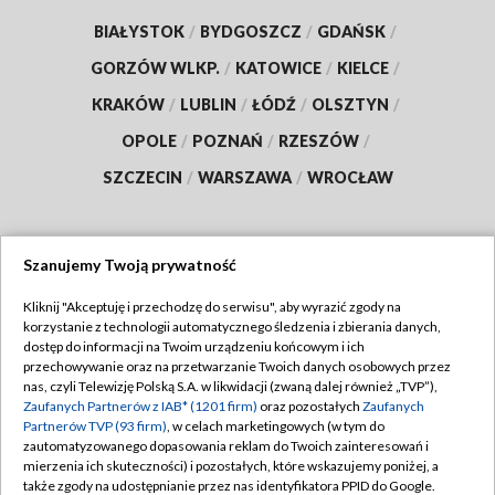
BIAŁYSTOK
/
BYDGOSZCZ
/
GDAŃSK
/
GORZÓW WLKP.
/
KATOWICE
/
KIELCE
/
KRAKÓW
/
LUBLIN
/
ŁÓDŹ
/
OLSZTYN
/
OPOLE
/
POZNAŃ
/
RZESZÓW
/
SZCZECIN
/
WARSZAWA
/
WROCŁAW
Szanujemy Twoją prywatność
Dołącz do nas:
Kliknij "Akceptuję i przechodzę do serwisu", aby wyrazić zgody na
korzystanie z technologii automatycznego śledzenia i zbierania danych,
TVP
dostęp do informacji na Twoim urządzeniu końcowym i ich
Abonament TVP
przechowywanie oraz na przetwarzanie Twoich danych osobowych przez
Regulamin TVP
nas, czyli Telewizję Polską S.A. w likwidacji (zwaną dalej również „TVP”),
Emisja w TVP
Polityka prywatności
Zaufanych Partnerów z IAB* (1201 firm)
oraz pozostałych
Zaufanych
Partnerów TVP (93 firm)
, w celach marketingowych (w tym do
Centrum informacji TVP
Moje zgody
zautomatyzowanego dopasowania reklam do Twoich zainteresowań i
mierzenia ich skuteczności) i pozostałych, które wskazujemy poniżej, a
Naziemna Telewizja Cyfrowa
Pomoc
także zgody na udostępnianie przez nas identyfikatora PPID do Google.