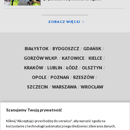
ZOBACZ WIĘCEJ
BIAŁYSTOK
/
BYDGOSZCZ
/
GDAŃSK
/
GORZÓW WLKP.
/
KATOWICE
/
KIELCE
/
KRAKÓW
/
LUBLIN
/
ŁÓDŹ
/
OLSZTYN
/
OPOLE
/
POZNAŃ
/
RZESZÓW
/
SZCZECIN
/
WARSZAWA
/
WROCŁAW
Szanujemy Twoją prywatność
Dołącz do nas:
Kliknij "Akceptuję i przechodzę do serwisu", aby wyrazić zgody na
korzystanie z technologii automatycznego śledzenia i zbierania danych,
TVP