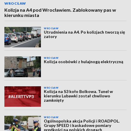
WROCŁAW
Kolizja na A4 pod Wrocławiem. Zablokowany pas w
kierunku miasta
WROCŁAW
Utrudnienia na A4. Po kolizjach tworzą się
zatory
WROCŁAW
Kolizja osobówki z hulajnogą elektryczną
WROCŁAW
Kolizja na S3 koło Bolkowa. Tunel w
kierunku Lubawki został chwilowo
zamknięty
WROCŁAW
Ogólnopolska akcja Policji i ROADPOL.
Grupy SPEED i kaskadowe pomiary
prędkości na polskich drogach