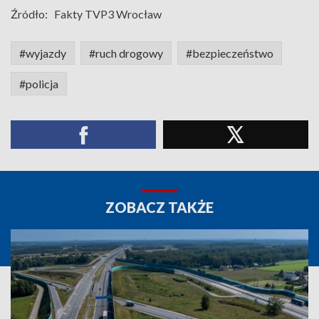
Źródło:
Fakty TVP3 Wrocław
#wyjazdy
#ruch drogowy
#bezpieczeństwo
#policja
ZOBACZ TAKŻE