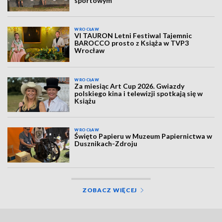
sportowym
WROCŁAW
VI TAURON Letni Festiwal Tajemnic
BAROCCO prosto z Książa w TVP3
Wrocław
WROCŁAW
Za miesiąc Art Cup 2026. Gwiazdy
polskiego kina i telewizji spotkają się w
Książu
WROCŁAW
Święto Papieru w Muzeum Papiernictwa w
Dusznikach-Zdroju
ZOBACZ WIĘCEJ