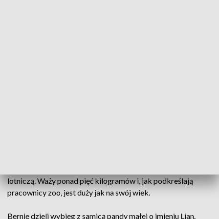
Do zoo sprowadzono pandę małą
Urodzony w Irlandii samiec pandy małej zamieszkał
we wrocławskim Ogrodzie Zoologicznym. Zwierzę
o imieniu Bernie dzieli wybieg z samicą tego
gatunku, pięcioletnią Lian.
Samiec urodził się niemal rok temu w Fota Wildlife Park
niedaleko Cork w Irlandii. Do Wrocławia trafił drogą
lotniczą. Waży ponad pięć kilogramów i, jak podkreślają
pracownicy zoo, jest duży jak na swój wiek.
Bernie dzieli wybieg z samicą pandy małej o imieniu Lian.