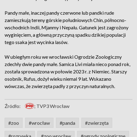
Pandy małe, inaczej pandy czerwone lub pandki rude
zamieszkują tereny górskie południowych Chin, północno-
wschodnich Indii, Mjanmy i Nepalu. Gatunek jest zagrożony
wyginięciem, a główną przyczyną spadku dzikiej populacji
tego ssaka jest wycinka lasów.
W ubiegłym roku we wrocławski Ogrodzie Zoologiczny
zdechły dwie pandy małe. Samica Livi miała nieco ponad rok,
została sprowadzona w połowie 2023 r. z Niemiec. Starszy
osobnik, Rufus, dożył wieku niemal 9 lat. Wskazano
wówczas, że zwierzęta padły z przyczyn naturalnych.
Źródło:
; TVP3 Wrocław
#zoo
#wrocław
#panda
#zwierzęta
#rozrywka
#zoo wrocław
#ogrody zoologiczne