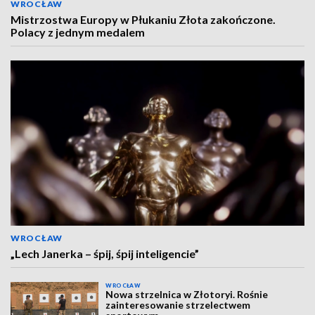
WROCŁAW
Mistrzostwa Europy w Płukaniu Złota zakończone.
Polacy z jednym medalem
WROCŁAW
„Lech Janerka – śpij, śpij inteligencie”
WROCŁAW
Nowa strzelnica w Złotoryi. Rośnie
zainteresowanie strzelectwem