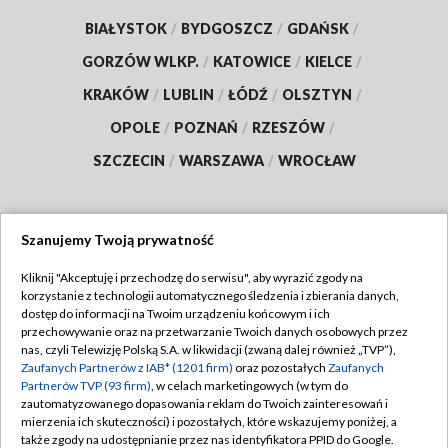
BIAŁYSTOK
/
BYDGOSZCZ
/
GDAŃSK
/
GORZÓW WLKP.
/
KATOWICE
/
KIELCE
/
KRAKÓW
/
LUBLIN
/
ŁÓDŹ
/
OLSZTYN
/
OPOLE
/
POZNAŃ
/
RZESZÓW
/
SZCZECIN
/
WARSZAWA
/
WROCŁAW
Szanujemy Twoją prywatność
Dołącz do nas:
Kliknij "Akceptuję i przechodzę do serwisu", aby wyrazić zgody na
korzystanie z technologii automatycznego śledzenia i zbierania danych,
TVP
dostęp do informacji na Twoim urządzeniu końcowym i ich
Abonament TVP
przechowywanie oraz na przetwarzanie Twoich danych osobowych przez
Regulamin TVP
nas, czyli Telewizję Polską S.A. w likwidacji (zwaną dalej również „TVP”),
Emisja w TVP
Polityka prywatności
Zaufanych Partnerów z IAB* (1201 firm)
oraz pozostałych
Zaufanych
Partnerów TVP (93 firm)
, w celach marketingowych (w tym do
Centrum informacji TVP
Moje zgody
zautomatyzowanego dopasowania reklam do Twoich zainteresowań i
mierzenia ich skuteczności) i pozostałych, które wskazujemy poniżej, a
Naziemna Telewizja Cyfrowa
Pomoc
także zgody na udostępnianie przez nas identyfikatora PPID do Google.