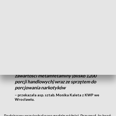
terenie Chojnowa w pow. legnickim. Spodziewali się tam
zastać mężczyznę podejrzewanego o nielegalne posiadanie
broni i narkotyków. Na miejscu była jego rodzina.
Podczas sprawdzania pomieszczeń
ujawniono broń oraz narkotyki.
Zabezpieczono blisko 300 szt. amunicji
różnego rodzaju, magazynki do różnego
rodzaju broni palnej, pistolety, strzelby (w
sumie 10 szt.) oraz woreczki strunowe z
zawartości metamfetaminy (blisko 1200
porcji handlowych) wraz ze sprzętem do
porcjowania narkotyków
– przekazała asp. sztab. Monika Kaleta z KWP we
Wrocławiu.
Podejrzany przyjechał parę godzin później. Przyznał, że broń