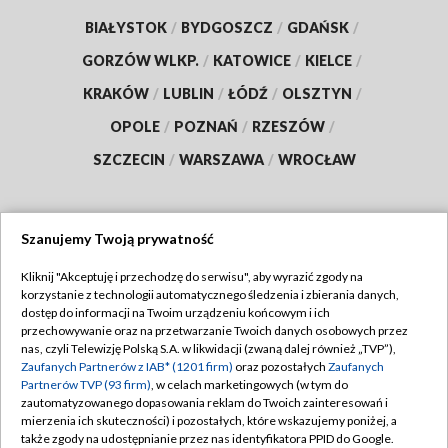
BIAŁYSTOK
/
BYDGOSZCZ
/
GDAŃSK
/
GORZÓW WLKP.
/
KATOWICE
/
KIELCE
/
KRAKÓW
/
LUBLIN
/
ŁÓDŹ
/
OLSZTYN
/
OPOLE
/
POZNAŃ
/
RZESZÓW
/
SZCZECIN
/
WARSZAWA
/
WROCŁAW
Szanujemy Twoją prywatność
Dołącz do nas:
Kliknij "Akceptuję i przechodzę do serwisu", aby wyrazić zgody na
korzystanie z technologii automatycznego śledzenia i zbierania danych,
TVP
dostęp do informacji na Twoim urządzeniu końcowym i ich
Abonament TVP
przechowywanie oraz na przetwarzanie Twoich danych osobowych przez
Regulamin TVP
nas, czyli Telewizję Polską S.A. w likwidacji (zwaną dalej również „TVP”),
Emisja w TVP
Polityka prywatności
Zaufanych Partnerów z IAB* (1201 firm)
oraz pozostałych
Zaufanych
Partnerów TVP (93 firm)
, w celach marketingowych (w tym do
Centrum informacji TVP
Moje zgody
zautomatyzowanego dopasowania reklam do Twoich zainteresowań i
mierzenia ich skuteczności) i pozostałych, które wskazujemy poniżej, a
Naziemna Telewizja Cyfrowa
Pomoc
także zgody na udostępnianie przez nas identyfikatora PPID do Google.