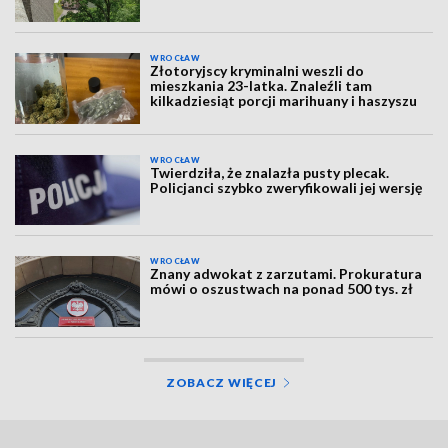
WROCŁAW
Złotoryjscy kryminalni weszli do
mieszkania 23-latka. Znaleźli tam
kilkadziesiąt porcji marihuany i haszyszu
WROCŁAW
Twierdziła, że znalazła pusty plecak.
Policjanci szybko zweryfikowali jej wersję
WROCŁAW
Znany adwokat z zarzutami. Prokuratura
mówi o oszustwach na ponad 500 tys. zł
ZOBACZ WIĘCEJ