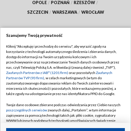
OPOLE
/
POZNAŃ
/
RZESZÓW
/
SZCZECIN
/
WARSZAWA
/
WROCŁAW
Szanujemy Twoją prywatność
Dołącz do nas:
Kliknij "Akceptuję i przechodzę do serwisu", aby wyrazić zgody na
korzystanie z technologii automatycznego śledzenia i zbierania danych,
TVP
dostęp do informacji na Twoim urządzeniu końcowym i ich
Abonament TVP
przechowywanie oraz na przetwarzanie Twoich danych osobowych przez
Regulamin TVP
nas, czyli Telewizję Polską S.A. w likwidacji (zwaną dalej również „TVP”),
Emisja w TVP
Polityka prywatności
Zaufanych Partnerów z IAB* (1201 firm)
oraz pozostałych
Zaufanych
Partnerów TVP (93 firm)
, w celach marketingowych (w tym do
Centrum informacji TVP
Moje zgody
zautomatyzowanego dopasowania reklam do Twoich zainteresowań i
mierzenia ich skuteczności) i pozostałych, które wskazujemy poniżej, a
Naziemna Telewizja Cyfrowa
Pomoc
także zgody na udostępnianie przez nas identyfikatora PPID do Google.
Sklep TVP
Biuro reklamy
Twoje dane osobowe zbierane podczas odwiedzania przez Ciebie naszych
Rada Programowa
Kontakt
poszczególnych serwisów
zwanych dalej „Portalem”, w tym informacje
zapisywane za pomocą technologii takich jak: pliki cookie, sygnalizatory
System NOS
WWW lub innych podobnych technologii umożliwiających świadczenie
dopasowanych i bezpiecznych usług, personalizację treści oraz reklam,
Informacje o nadawcy
Kanały