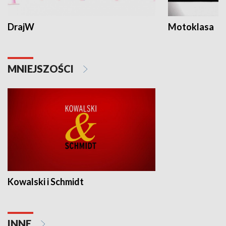
DrajW
Motoklasa
MNIEJSZOŚCI
Kowalski i Schmidt
INNE