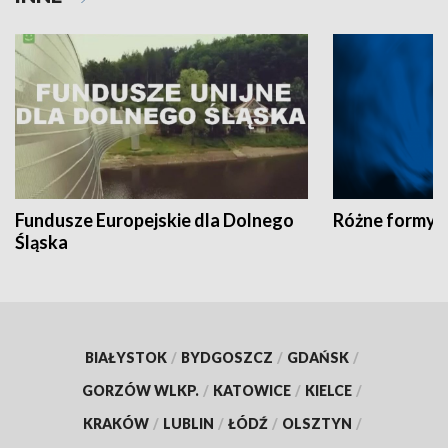
Fundusze Europejskie dla Dolnego
Różne formy t
Śląska
BIAŁYSTOK
/
BYDGOSZCZ
/
GDAŃSK
/
GORZÓW WLKP.
/
KATOWICE
/
KIELCE
/
KRAKÓW
/
LUBLIN
/
ŁÓDŹ
/
OLSZTYN
/