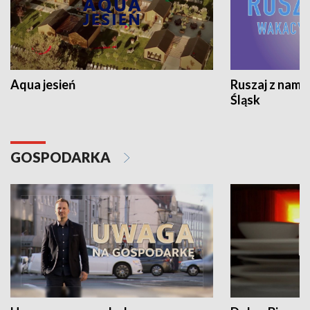
Aqua jesień
Ruszaj z nami
Śląsk
GOSPODARKA