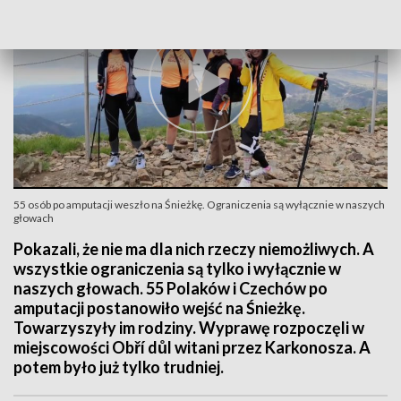
55 osób po amputacji weszło na Śnieżkę. Ograniczenia są wyłącznie w naszych
głowach
Pokazali, że nie ma dla nich rzeczy niemożliwych. A
wszystkie ograniczenia są tylko i wyłącznie w
naszych głowach. 55 Polaków i Czechów po
amputacji postanowiło wejść na Śnieżkę.
Towarzyszyły im rodziny. Wyprawę rozpoczęli w
miejscowości Obří důl witani przez Karkonosza. A
potem było już tylko trudniej.