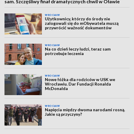
sam. Szczęśliwy finał dramatycznych chwil w Oławie
WROCŁAW
Użytkownicy, którzy do środy nie
zalogowali się do mObywatela muszą
przywrócić ważność dokumentów
WROCŁAW
Na co dzień leczy ludzi, teraz sam
potrzebuje leczenia
WROCŁAW
Nowe łóżka dla rodziców w USK we
Wrocławiu. Dar Fundacji Ronalda
McDonalda
WROCŁAW
Napięcia między dwoma narodami rosną.
Jakie są przyczyny?