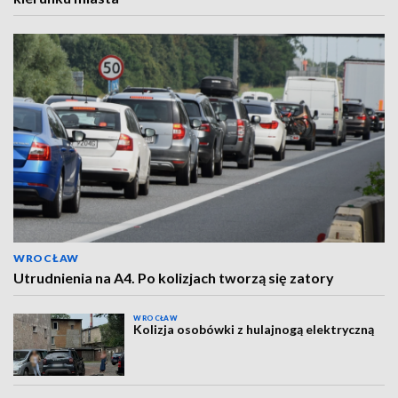
WROCŁAW
Utrudnienia na A4. Po kolizjach tworzą się zatory
WROCŁAW
Kolizja osobówki z hulajnogą elektryczną