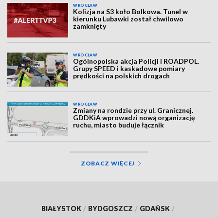
WROCŁAW
Kolizja na S3 koło Bolkowa. Tunel w
kierunku Lubawki został chwilowo
zamknięty
WROCŁAW
Ogólnopolska akcja Policji i ROADPOL.
Grupy SPEED i kaskadowe pomiary
prędkości na polskich drogach
WROCŁAW
Zmiany na rondzie przy ul. Granicznej.
GDDKiA wprowadzi nową organizację
ruchu, miasto buduje łącznik
ZOBACZ WIĘCEJ
BIAŁYSTOK
/
BYDGOSZCZ
/
GDAŃSK
/