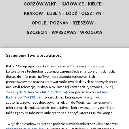
GORZÓW WLKP.
/
KATOWICE
/
KIELCE
/
KRAKÓW
/
LUBLIN
/
ŁÓDŹ
/
OLSZTYN
/
OPOLE
/
POZNAŃ
/
RZESZÓW
/
SZCZECIN
/
WARSZAWA
/
WROCŁAW
Szanujemy Twoją prywatność
Dołącz do nas:
Kliknij "Akceptuję i przechodzę do serwisu", aby wyrazić zgody na
korzystanie z technologii automatycznego śledzenia i zbierania danych,
TVP
dostęp do informacji na Twoim urządzeniu końcowym i ich
Abonament TVP
przechowywanie oraz na przetwarzanie Twoich danych osobowych przez
Regulamin TVP
nas, czyli Telewizję Polską S.A. w likwidacji (zwaną dalej również „TVP”),
Emisja w TVP
Polityka prywatności
Zaufanych Partnerów z IAB* (1201 firm)
oraz pozostałych
Zaufanych
Partnerów TVP (93 firm)
, w celach marketingowych (w tym do
Centrum informacji TVP
Moje zgody
zautomatyzowanego dopasowania reklam do Twoich zainteresowań i
mierzenia ich skuteczności) i pozostałych, które wskazujemy poniżej, a
Naziemna Telewizja Cyfrowa
Pomoc
także zgody na udostępnianie przez nas identyfikatora PPID do Google.
Sklep TVP
Biuro reklamy
Twoje dane osobowe zbierane podczas odwiedzania przez Ciebie naszych
Rada Programowa
poszczególnych serwisów
zwanych dalej „Portalem”, w tym informacje