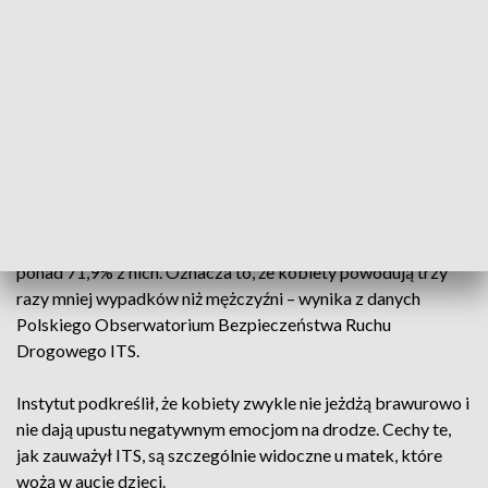
Badania Światowej Organizacji Zdrowia dowodzą, że
kobiety rzadziej ponoszą śmierć w wypadkach drogowych w
porównaniu do mężczyzn. Analizy wskazują również, że
ryzyko udziału w takim zdarzeniu, przeliczone na każdy
przejechany kilometr, jest dla kobiet od 2 do 4 razy mniejsze
niż dla mężczyzn.
W ubiegłym roku kobiety spowodowały 23,7% wypadków
drogowych, podczas gdy mężczyźni byli odpowiedzialni za
ponad 71,9% z nich. Oznacza to, że kobiety powodują trzy
razy mniej wypadków niż mężczyźni – wynika z danych
Polskiego Obserwatorium Bezpieczeństwa Ruchu
Drogowego ITS.
Instytut podkreślił, że kobiety zwykle nie jeżdżą brawurowo i
nie dają upustu negatywnym emocjom na drodze. Cechy te,
jak zauważył ITS, są szczególnie widoczne u matek, które
wożą w aucie dzieci.