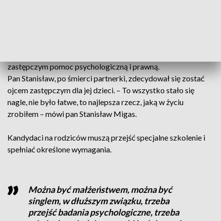
to jest taka moja misja, powołanie, jestem szczęściarą, bo
całe życie robię to, co lubię – opowiada pani Izabella
Biernacka.
Miejski Ośrodek Pomocy Społecznej zapewnia rodzicom
zastępczym pomoc psychologiczną i prawną.
Pan Stanisław, po śmierci partnerki, zdecydował się zostać
ojcem zastępczym dla jej dzieci. – To wszystko stało się
nagle, nie było łatwe, to najlepsza rzecz, jaką w życiu
zrobiłem – mówi pan Stanisław Migas.
Kandydaci na rodziców muszą przejść specjalne szkolenie i
spełniać określone wymagania.
Można być małżeństwem, można być
singlem, w dłuższym związku, trzeba
przejść badania psychologiczne, trzeba