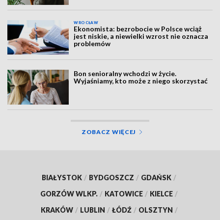
WROCŁAW
Ekonomista: bezrobocie w Polsce wciąż
jest niskie, a niewielki wzrost nie oznacza
problemów
Bon senioralny wchodzi w życie.
Wyjaśniamy, kto może z niego skorzystać
ZOBACZ WIĘCEJ
BIAŁYSTOK
/
BYDGOSZCZ
/
GDAŃSK
/
GORZÓW WLKP.
/
KATOWICE
/
KIELCE
/
KRAKÓW
/
LUBLIN
/
ŁÓDŹ
/
OLSZTYN
/