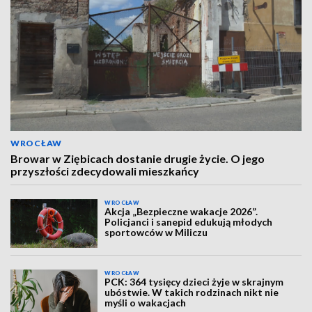
WROCŁAW
Browar w Ziębicach dostanie drugie życie. O jego
przyszłości zdecydowali mieszkańcy
WROCŁAW
Akcja „Bezpieczne wakacje 2026”.
Policjanci i sanepid edukują młodych
sportowców w Miliczu
WROCŁAW
PCK: 364 tysięcy dzieci żyje w skrajnym
ubóstwie. W takich rodzinach nikt nie
myśli o wakacjach