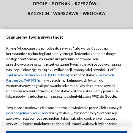
OPOLE
/
POZNAŃ
/
RZESZÓW
/
SZCZECIN
/
WARSZAWA
/
WROCŁAW
Szanujemy Twoją prywatność
Dołącz do nas:
Kliknij "Akceptuję i przechodzę do serwisu", aby wyrazić zgody na
korzystanie z technologii automatycznego śledzenia i zbierania danych,
TVP
dostęp do informacji na Twoim urządzeniu końcowym i ich
Abonament TVP
przechowywanie oraz na przetwarzanie Twoich danych osobowych przez
Regulamin TVP
nas, czyli Telewizję Polską S.A. w likwidacji (zwaną dalej również „TVP”),
Emisja w TVP
Polityka prywatności
Zaufanych Partnerów z IAB* (1201 firm)
oraz pozostałych
Zaufanych
Partnerów TVP (93 firm)
, w celach marketingowych (w tym do
Centrum informacji TVP
Moje zgody
zautomatyzowanego dopasowania reklam do Twoich zainteresowań i
mierzenia ich skuteczności) i pozostałych, które wskazujemy poniżej, a
Naziemna Telewizja Cyfrowa
Pomoc
także zgody na udostępnianie przez nas identyfikatora PPID do Google.
Sklep TVP
Biuro reklamy
Twoje dane osobowe zbierane podczas odwiedzania przez Ciebie naszych
Rada Programowa
Kontakt
poszczególnych serwisów
zwanych dalej „Portalem”, w tym informacje
zapisywane za pomocą technologii takich jak: pliki cookie, sygnalizatory
System NOS
WWW lub innych podobnych technologii umożliwiających świadczenie
dopasowanych i bezpiecznych usług, personalizację treści oraz reklam,
Informacje o nadawcy
Kanały