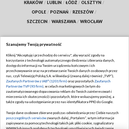
KRAKÓW
/
LUBLIN
/
ŁÓDŹ
/
OLSZTYN
/
OPOLE
/
POZNAŃ
/
RZESZÓW
/
SZCZECIN
/
WARSZAWA
/
WROCŁAW
Szanujemy Twoją prywatność
Dołącz do nas:
Kliknij "Akceptuję i przechodzę do serwisu", aby wyrazić zgody na
korzystanie z technologii automatycznego śledzenia i zbierania danych,
TVP
dostęp do informacji na Twoim urządzeniu końcowym i ich
Abonament TVP
przechowywanie oraz na przetwarzanie Twoich danych osobowych przez
Regulamin TVP
nas, czyli Telewizję Polską S.A. w likwidacji (zwaną dalej również „TVP”),
Emisja w TVP
Polityka prywatności
Zaufanych Partnerów z IAB* (1201 firm)
oraz pozostałych
Zaufanych
Partnerów TVP (93 firm)
, w celach marketingowych (w tym do
Centrum informacji TVP
Moje zgody
zautomatyzowanego dopasowania reklam do Twoich zainteresowań i
mierzenia ich skuteczności) i pozostałych, które wskazujemy poniżej, a
Naziemna Telewizja Cyfrowa
Pomoc
także zgody na udostępnianie przez nas identyfikatora PPID do Google.
Sklep TVP
Biuro reklamy
Twoje dane osobowe zbierane podczas odwiedzania przez Ciebie naszych
Rada Programowa
Kontakt
poszczególnych serwisów
zwanych dalej „Portalem”, w tym informacje
zapisywane za pomocą technologii takich jak: pliki cookie, sygnalizatory
System NOS
WWW lub innych podobnych technologii umożliwiających świadczenie