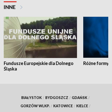
INNE
Fundusze Europejskie dla Dolnego
Różne formy t
Śląska
BIAŁYSTOK
/
BYDGOSZCZ
/
GDAŃSK
/
GORZÓW WLKP.
/
KATOWICE
/
KIELCE
/