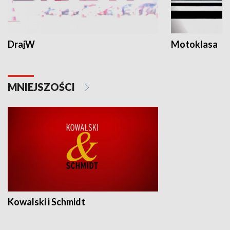
DrajW
Motoklasa
MNIEJSZOŚCI
Kowalski i Schmidt