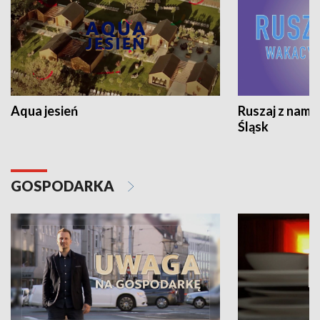
Aqua jesień
Ruszaj z nami
Śląsk
GOSPODARKA