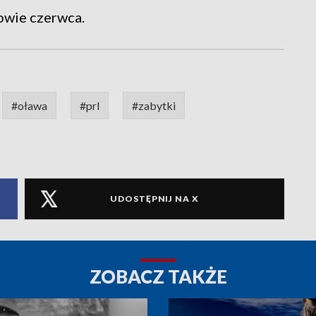
wie czerwca.
#oława
#prl
#zabytki
UDOSTĘPNIJ NA X
ZOBACZ TAKŻE