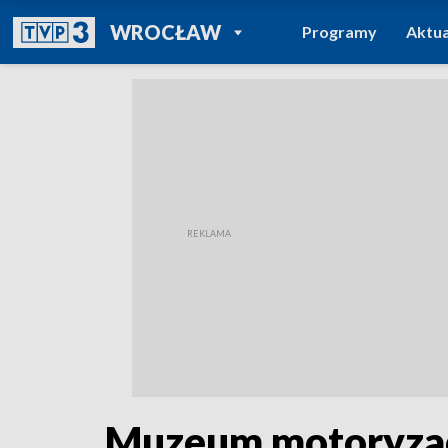
POWRÓT DO
WROCŁAW
Programy
Aktua
TVP REGIONY
Muzeum motoryzacj