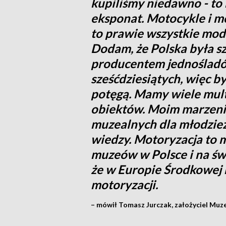
kupiliśmy niedawno - to
eksponat. Motocykle i m
to prawie wszystkie mod
Dodam, że Polska była 
producentem jednośladó
sześćdziesiątych, więc 
potęgą. Mamy wiele mul
obiektów. Moim marzenie
muzealnych dla młodzież
wiedzy. Motoryzacja to 
muzeów w Polsce i na świ
że w Europie Środkowe
motoryzacji.
– mówił Tomasz Jurczak, założyciel Mu