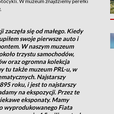
otocykli. W muzeum znajdziemy perełki
,
i zaczęła się od małego. Kiedy
kupiłem swoje pierwsze auto i
emontem. W naszym muzeum
 około trzystu samochodów,
rów oraz ogromna kolekcja
y tu także muzeum PRL-u, w
ematycznych. Najstarszy
5 roku, i jest to najstarszy
damy na ekspozycji. Przez te
 ciekawe eksponaty. Mamy
go wyprodukowanego Fiata