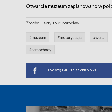
Otwarcie muzeum zaplanowano w poło
Źródło:
Fakty TVP3 Wrocław
#muzeum
#motoryzacja
#wena
#samochody
UDOSTĘPNIJ NA FACEBOOKU