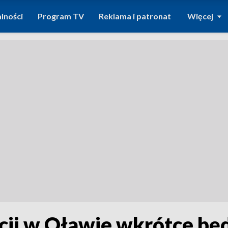
lności
Program TV
Reklama i patronat
Więcej
i w Oławie wkrótce będ