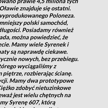
wano prawie 4,5 miliona tych
ławie znajduje się ostatni.
 wyprodukowanego Poloneza.
ajmniejszy polski samochód,
długości. Posiadamy również
ada, można powiedzieć, że
ecie. Mamy wiele Syrenek i
aty są naprawdę ciekawe.
rycznie nowych, bez przebiegu.
tórego wyciągaliśmy z
piętrze, rozbierając ścianę.
zycji. Mamy dwa prototypowe
Ciężko zdobyć nietuzinkowe
eważ jest wielu chętnych na
amy Syrenę 607, którą