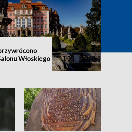
 przywrócono
 Salonu Włoskiego