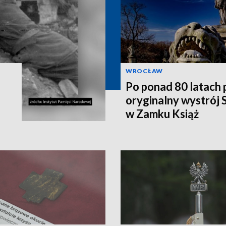
WROCŁAW
Po ponad 80 latach
oryginalny wystrój
w Zamku Książ