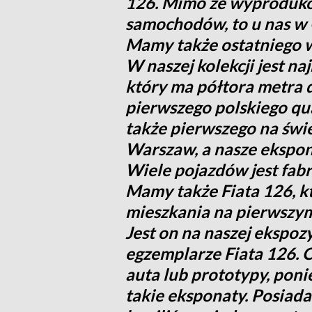
126. Mimo że wyproduko
samochodów, to u nas w O
Mamy także ostatniego
W naszej kolekcji jest n
który ma półtora metra 
pierwszego polskiego qu
także pierwszego na świ
Warszaw, a nasze ekspon
Wiele pojazdów jest fab
Mamy także Fiata 126, k
mieszkania na pierwszym 
Jest on na naszej ekspo
egzemplarze Fiata 126. 
auta lub prototypy, poni
takie eksponaty. Posiad