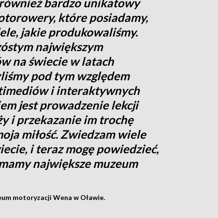
 również bardzo unikatowy
otorowery, które posiadamy,
ele, jakie produkowaliśmy.
szóstym największym
w na świecie w latach
byliśmy pod tym względem
timediów i interaktywnych
m jest prowadzenie lekcji
y i przekazanie im trochę
moja miłość. Zwiedzam wiele
ecie, i teraz mogę powiedzieć,
j mamy największe muzeum
zeum motoryzacji Wena w Oławie.