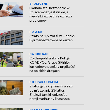
SPOŁECZNE
Ekonomista: bezrobocie w
Polsce wciąż jest niskie, a
niewielki wzrost nie oznacza
problemów
POLSKA
Straty na 1,5 mld zł w Orlenie.
Byli menedżerowie oskarżeni
NA DROGACH
Ogólnopolska akcja Policji i
ROADPOL. Grupy SPEED i
kaskadowe pomiary prędkości
na polskich drogach
POD PARAGRAFEM
Złotoryjscy kryminalni weszli
do mieszkania 23-latka.
Znaleźli tam kilkadziesiąt
porcji marihuany i haszyszu
NAUKA I ZDROWIE