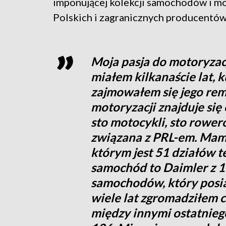
imponującej kolekcji samochodów i m
Polskich i zagranicznych producentów
Moja pasja do motoryzacj
miałem kilkanaście lat, 
zajmowałem się jego r
motoryzacji znajduje się
sto motocykli, sto rowe
związana z PRL-em. Mam
którym jest 51 działów t
samochód to Daimler z 189
samochodów, który posia
wiele lat zgromadziłem
między innymi ostatnie