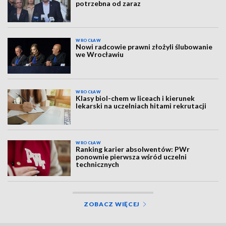
potrzebna od zaraz
WROCŁAW
Nowi radcowie prawni złożyli ślubowanie
we Wrocławiu
WROCŁAW
Klasy biol-chem w liceach i kierunek
lekarski na uczelniach hitami rekrutacji
WROCŁAW
Ranking karier absolwentów: PWr
ponownie pierwsza wśród uczelni
technicznych
ZOBACZ WIĘCEJ