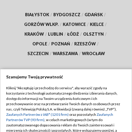
BIAŁYSTOK
/
BYDGOSZCZ
/
GDAŃSK
/
GORZÓW WLKP.
/
KATOWICE
/
KIELCE
/
KRAKÓW
/
LUBLIN
/
ŁÓDŹ
/
OLSZTYN
/
OPOLE
/
POZNAŃ
/
RZESZÓW
/
SZCZECIN
/
WARSZAWA
/
WROCŁAW
Szanujemy Twoją prywatność
Dołącz do nas:
Kliknij "Akceptuję i przechodzę do serwisu", aby wyrazić zgody na
korzystanie z technologii automatycznego śledzenia i zbierania danych,
TVP
dostęp do informacji na Twoim urządzeniu końcowym i ich
Abonament TVP
przechowywanie oraz na przetwarzanie Twoich danych osobowych przez
Regulamin TVP
nas, czyli Telewizję Polską S.A. w likwidacji (zwaną dalej również „TVP”),
Emisja w TVP
Polityka prywatności
Zaufanych Partnerów z IAB* (1201 firm)
oraz pozostałych
Zaufanych
Partnerów TVP (93 firm)
, w celach marketingowych (w tym do
Centrum informacji TVP
Moje zgody
zautomatyzowanego dopasowania reklam do Twoich zainteresowań i
mierzenia ich skuteczności) i pozostałych, które wskazujemy poniżej, a