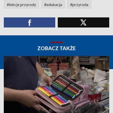
#lekcje przyrody
#edukacja
#przyroda
ZOBACZ TAKŻE