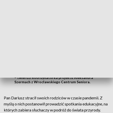
podróżują i... edukują. To jedno ze spotkań edukacyjnych
programu „Poczytajki Babci i Dziadka”.
Jest to spotkanie edukacyjne, ale też
pokazuje dzieciom – i nie tylko dzieciom,
bo nam wszystkim – jak obcowanie z
takimi zwierzętami powinno wyglądać, bo
są to istoty, które naprawdę wiele
rozumieją, potrafią nawiązywać relacje i
komunikacje i tego wszyscy się uczymy
dzisiaj
– twierdzi koordynatorka projektu Aleksandra
Szermach z Wrocławskiego Centrum Seniora.
Pan Dariusz stracił swoich rodziców w czasie pandemii. Z
myślą o nich postanowił prowadzić spotkania edukacyjne, na
których zabiera słuchaczy w podróż do świata przyrody.