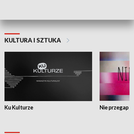
Dlaczego krowa...
Energia Przysz
KULTURA I SZTUKA
Ku Kulturze
Nie przegap