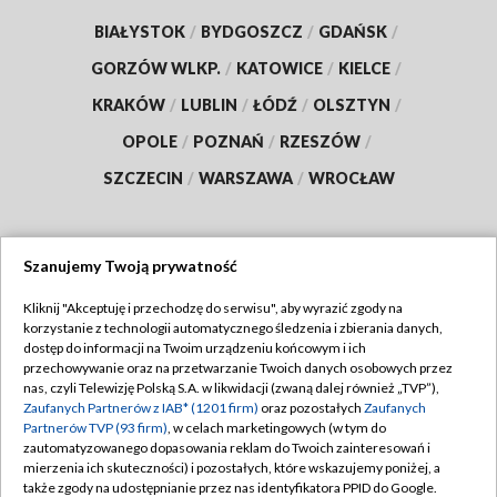
BIAŁYSTOK
/
BYDGOSZCZ
/
GDAŃSK
/
GORZÓW WLKP.
/
KATOWICE
/
KIELCE
/
KRAKÓW
/
LUBLIN
/
ŁÓDŹ
/
OLSZTYN
/
OPOLE
/
POZNAŃ
/
RZESZÓW
/
SZCZECIN
/
WARSZAWA
/
WROCŁAW
Szanujemy Twoją prywatność
Dołącz do nas:
Kliknij "Akceptuję i przechodzę do serwisu", aby wyrazić zgody na
korzystanie z technologii automatycznego śledzenia i zbierania danych,
TVP
dostęp do informacji na Twoim urządzeniu końcowym i ich
Abonament TVP
przechowywanie oraz na przetwarzanie Twoich danych osobowych przez
Regulamin TVP
nas, czyli Telewizję Polską S.A. w likwidacji (zwaną dalej również „TVP”),
Emisja w TVP
Polityka prywatności
Zaufanych Partnerów z IAB* (1201 firm)
oraz pozostałych
Zaufanych
Partnerów TVP (93 firm)
, w celach marketingowych (w tym do
Centrum informacji TVP
Moje zgody
zautomatyzowanego dopasowania reklam do Twoich zainteresowań i
mierzenia ich skuteczności) i pozostałych, które wskazujemy poniżej, a
Naziemna Telewizja Cyfrowa
Pomoc
także zgody na udostępnianie przez nas identyfikatora PPID do Google.