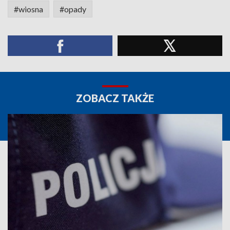
#wiosna
#opady
ZOBACZ TAKŻE