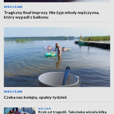
WROCŁAW
Tragiczny finał imprezy. Nie żyje młody mężczyzna,
który wypadł z balkonu
WROCŁAW
Czeka nas kolejny, upalny tydzień
WROCŁAW
Krok od tragedii. Taksówka wisiała kilka