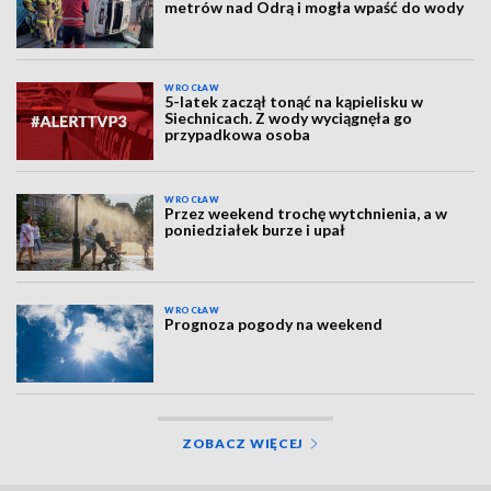
metrów nad Odrą i mogła wpaść do wody
WROCŁAW
5-latek zaczął tonąć na kąpielisku w
Siechnicach. Z wody wyciągnęła go
przypadkowa osoba
WROCŁAW
Przez weekend trochę wytchnienia, a w
poniedziałek burze i upał
WROCŁAW
Prognoza pogody na weekend
ZOBACZ WIĘCEJ