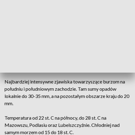
do 14 st. C. Nad ranem lokalnie możliwe mgły ograniczające
widzialność do około 300 m, zwłaszcza na południu.
Wiatr słaby, zmienny. Jedynie początkowo w trakcie burz o
porywach do 60 km/h.
– W piątek w ciągu dnia zachmurzenie duże, z większymi
przejaśnieniami. Na wschodzie także z rozpogodzeniami.
Możliwe przelotne opady deszczu oraz burze – powiedział
synoptyk.
Najbardziej intensywne zjawiska towarzyszące burzom na
południu i południowym zachodzie. Tam sumy opadów
lokalnie do 30-35 mm, a na pozostałym obszarze kraju do 20
mm.
Temperatura od 22 st. C na północy, do 28 st. C na
Mazowszu, Podlasiu oraz Lubelszczyźnie. Chłodniej nad
samym morzem od 15 do 18 st. C.