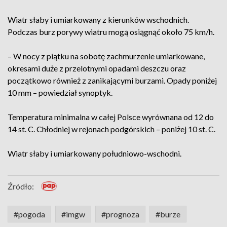
Wiatr słaby i umiarkowany z kierunków wschodnich.
Podczas burz porywy wiatru mogą osiągnąć około 75 km/h.
– W nocy z piątku na sobotę zachmurzenie umiarkowane,
okresami duże z przelotnymi opadami deszczu oraz
początkowo również z zanikającymi burzami. Opady poniżej
10 mm – powiedział synoptyk.
Temperatura minimalna w całej Polsce wyrównana od 12 do
14 st. C. Chłodniej w rejonach podgórskich – poniżej 10 st. C.
Wiatr słaby i umiarkowany południowo-wschodni.
Źródło:
#pogoda
#imgw
#prognoza
#burze