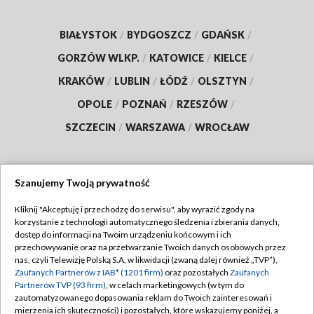
BIAŁYSTOK
/
BYDGOSZCZ
/
GDAŃSK
/
GORZÓW WLKP.
/
KATOWICE
/
KIELCE
/
KRAKÓW
/
LUBLIN
/
ŁÓDŹ
/
OLSZTYN
/
OPOLE
/
POZNAŃ
/
RZESZÓW
/
SZCZECIN
/
WARSZAWA
/
WROCŁAW
Szanujemy Twoją prywatność
Dołącz do nas:
Kliknij "Akceptuję i przechodzę do serwisu", aby wyrazić zgody na
korzystanie z technologii automatycznego śledzenia i zbierania danych,
TVP
dostęp do informacji na Twoim urządzeniu końcowym i ich
Abonament TVP
przechowywanie oraz na przetwarzanie Twoich danych osobowych przez
Regulamin TVP
nas, czyli Telewizję Polską S.A. w likwidacji (zwaną dalej również „TVP”),
Emisja w TVP
Polityka prywatności
Zaufanych Partnerów z IAB* (1201 firm)
oraz pozostałych
Zaufanych
Partnerów TVP (93 firm)
, w celach marketingowych (w tym do
Centrum informacji TVP
Moje zgody
zautomatyzowanego dopasowania reklam do Twoich zainteresowań i
mierzenia ich skuteczności) i pozostałych, które wskazujemy poniżej, a