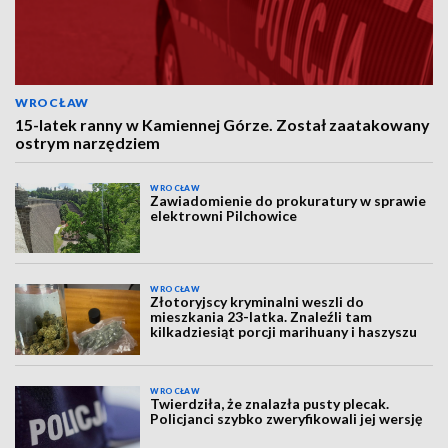
WROCŁAW
15-latek ranny w Kamiennej Górze. Został zaatakowany
ostrym narzędziem
WROCŁAW
Zawiadomienie do prokuratury w sprawie
elektrowni Pilchowice
WROCŁAW
Złotoryjscy kryminalni weszli do
mieszkania 23-latka. Znaleźli tam
kilkadziesiąt porcji marihuany i haszyszu
WROCŁAW
Twierdziła, że znalazła pusty plecak.
Policjanci szybko zweryfikowali jej wersję