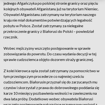
jednego Afgańczyka po polskiej stronie granicy oraz pięciu
kolejnych obywateli Afganistanu już na terytorium Niemiec.
Obywatel Afganistanu zatrzymany na terytorium naszego
kraju nie miał dokumentów potwierdzających legalność
pobytu w Polsce. Został zatrzymany za nielegalne
przekroczenie granicy z Białorusi do Polski – powiedział
rzecznik.
Wobec mężczyzny wszczęto postępowanie w sprawie
zobowiązania do powrotu. Do czasu wydania decyzji w tej
sprawie cudzoziemca objęto dozorem straży granicznej.
Z kolei kierowca opla został zatrzymany za pomocnictwo w
tym przestępczym procederze co najmniej sześciu
cudzoziemcom. Białorusin przyznał się do zarzucanych mu
czynów i skorzystał z prawa do dobrowolnego poddania się
karze 10 miesięcy pozbawienia wolności w zawieszeniu na
dwa lata próby. Dodatkowo wobec obywatela Białorusi
wszczęto postępowanie nakazujące przymusowy wyjazd z