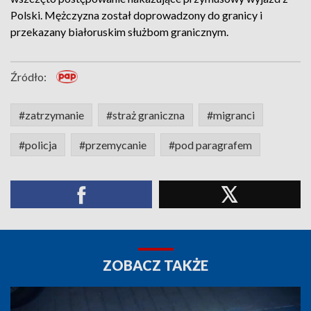
Polski. Mężczyzna został doprowadzony do granicy i
przekazany białoruskim służbom granicznym.
Źródło:
#zatrzymanie
#straż graniczna
#migranci
#policja
#przemycanie
#pod paragrafem
ZOBACZ TAKŻE