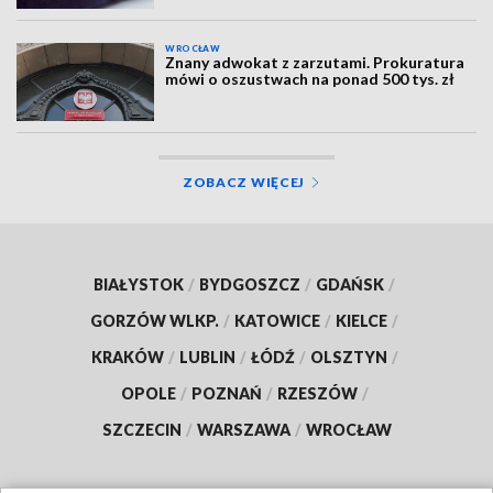
WROCŁAW
Znany adwokat z zarzutami. Prokuratura
mówi o oszustwach na ponad 500 tys. zł
ZOBACZ WIĘCEJ
BIAŁYSTOK
/
BYDGOSZCZ
/
GDAŃSK
/
GORZÓW WLKP.
/
KATOWICE
/
KIELCE
/
KRAKÓW
/
LUBLIN
/
ŁÓDŹ
/
OLSZTYN
/
OPOLE
/
POZNAŃ
/
RZESZÓW
/
SZCZECIN
/
WARSZAWA
/
WROCŁAW