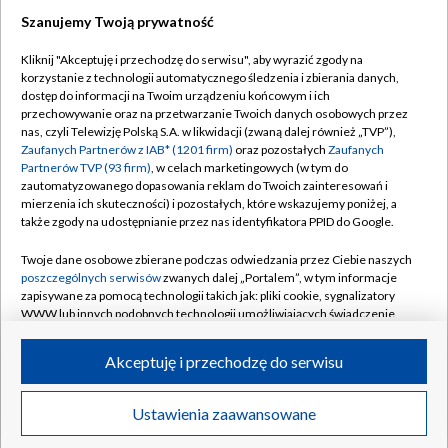
Szanujemy Twoją prywatność
Dołącz do nas:
Kliknij "Akceptuję i przechodzę do serwisu", aby wyrazić zgody na
korzystanie z technologii automatycznego śledzenia i zbierania danych,
TVP
dostęp do informacji na Twoim urządzeniu końcowym i ich
Abonament TVP
przechowywanie oraz na przetwarzanie Twoich danych osobowych przez
Regulamin TVP
nas, czyli Telewizję Polską S.A. w likwidacji (zwaną dalej również „TVP”),
Emisja w TVP
Polityka prywatności
Zaufanych Partnerów z IAB* (1201 firm)
oraz pozostałych
Zaufanych
Partnerów TVP (93 firm)
, w celach marketingowych (w tym do
Centrum informacji TVP
Moje zgody
zautomatyzowanego dopasowania reklam do Twoich zainteresowań i
mierzenia ich skuteczności) i pozostałych, które wskazujemy poniżej, a
Naziemna Telewizja Cyfrowa
Pomoc
także zgody na udostępnianie przez nas identyfikatora PPID do Google.
Sklep TVP
Biuro reklamy
Twoje dane osobowe zbierane podczas odwiedzania przez Ciebie naszych
Rada Programowa
Kontakt
poszczególnych serwisów
zwanych dalej „Portalem”, w tym informacje
zapisywane za pomocą technologii takich jak: pliki cookie, sygnalizatory
System NOS
WWW lub innych podobnych technologii umożliwiających świadczenie
dopasowanych i bezpiecznych usług, personalizację treści oraz reklam,
Informacje o nadawcy
Kanały
udostępnianie funkcji mediów społecznościowych oraz analizowanie
Akceptuję i przechodzę do serwisu
ruchu w Internecie.
Program dla prasy
©2026 Telewizja Polska S.A. w likwidacji
Biuro Reklamy
Twoje dane osobowe zbierane podczas odwiedzania przez Ciebie
Ustawienia zaawansowane
poszczególnych serwisów
na Portalu, takie jak adresy IP, identyfikatory
Ogłoszenie przetargowe
Twoich urządzeń końcowych i identyfikatory plików cookie, informacje o