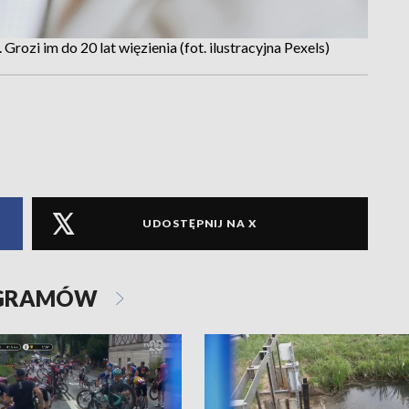
ozi im do 20 lat więzienia (fot. ilustracyjna Pexels)
UDOSTĘPNIJ NA X
OGRAMÓW