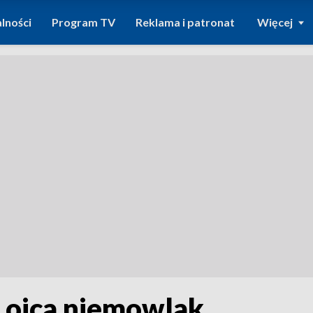
lności
Program TV
Reklama i patronat
Więcej
z ojca niemowlak