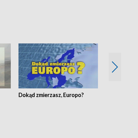
Dokąd zmierzasz, Europo?
Fakty Komen