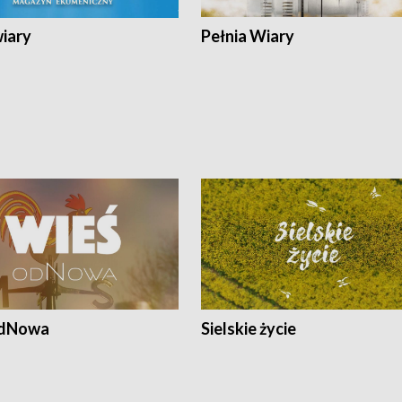
wiary
Pełnia Wiary
odNowa
Sielskie życie