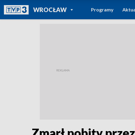
POWRÓT DO
WROCŁAW
Programy
Aktua
TVP REGIONY
Zmarł pobity prze