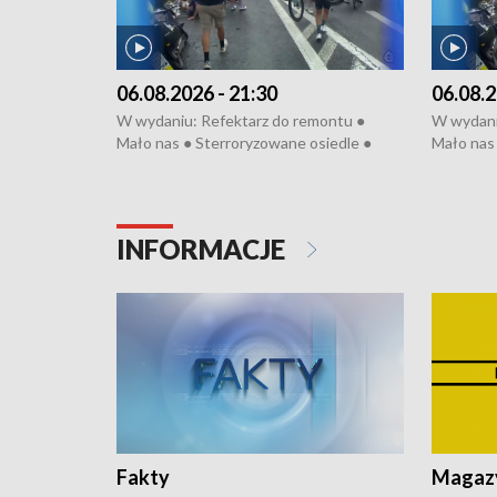
06.08.2026 - 21:30
06.08.2
W wydaniu: Refektarz do remontu ●
W wydani
Mało nas ● Sterroryzowane osiedle ●
Mało nas 
Fatalny remont ● Kosztowna ptasia grypa
Sterrory
● Nowa Ruska ● Pociągiem na lotnisko ●
ptasia gr
Koniec upałów ● Kraksa na Tour de
Nowa Rus
Pologne
Koniec u
INFORMACJE
Fakty
Magazy