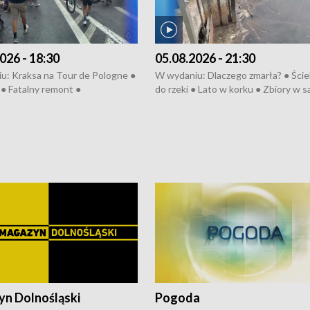
026 - 18:30
05.08.2026 - 21:30
u: Kraksa na Tour de Pologne ●
W wydaniu: Dlaczego zmarła? ● Ściek
● Fatalny remont ●
do rzeki ● Lato w korku ● Zbiory w 
zowane osiedle ● Kosztowna
● Senior za kółkiem ● Złoto dla...
ypa ● Pociągiem na lotnisko ●
cierpiwych ● Mrożonki dla zwierząt
ka ● Refektarz do remontu ●
pałów
n Dolnośląski
Pogoda