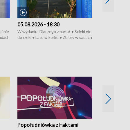
05.08.2026 - 18:30
04.08.2026 - 
i nie
W wydaniu: Dlaczego zmarła? ● Ścieki nie
W wydaniu: Nożo
sadach
do rzeki ● Lato w korku ● Zbiory w sadach
Zarzuty dla Norb
● Senior za kółkiem ● Złoto dla...
obwodnicy ● Mili
cierpiwych ● Mrożonki dla zwierząt
Oddział jak nowy
● Inkubator w og
pacjent ● Trzeba
Popołudniówka z Faktami
Z Unią na Ty