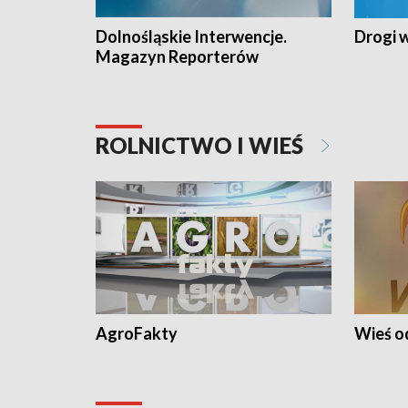
Dolnośląskie Interwencje.
Drogi 
Magazyn Reporterów
ROLNICTWO I WIEŚ
AgroFakty
Wieś 