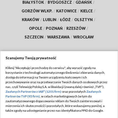
BIAŁYSTOK
/
BYDGOSZCZ
/
GDAŃSK
/
GORZÓW WLKP.
/
KATOWICE
/
KIELCE
/
KRAKÓW
/
LUBLIN
/
ŁÓDŹ
/
OLSZTYN
/
OPOLE
/
POZNAŃ
/
RZESZÓW
/
SZCZECIN
/
WARSZAWA
/
WROCŁAW
Szanujemy Twoją prywatność
Dołącz do nas:
Kliknij "Akceptuję i przechodzę do serwisu", aby wyrazić zgody na
korzystanie z technologii automatycznego śledzenia i zbierania danych,
TVP
dostęp do informacji na Twoim urządzeniu końcowym i ich
Abonament TVP
przechowywanie oraz na przetwarzanie Twoich danych osobowych przez
Regulamin TVP
nas, czyli Telewizję Polską S.A. w likwidacji (zwaną dalej również „TVP”),
Emisja w TVP
Polityka prywatności
Zaufanych Partnerów z IAB* (1201 firm)
oraz pozostałych
Zaufanych
Partnerów TVP (93 firm)
, w celach marketingowych (w tym do
Centrum informacji TVP
Moje zgody
zautomatyzowanego dopasowania reklam do Twoich zainteresowań i
mierzenia ich skuteczności) i pozostałych, które wskazujemy poniżej, a
Naziemna Telewizja Cyfrowa
Pomoc
także zgody na udostępnianie przez nas identyfikatora PPID do Google.
Sklep TVP
Biuro reklamy