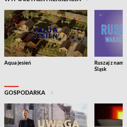
Aqua jesień
Ruszaj z nami
Śląsk
GOSPODARKA