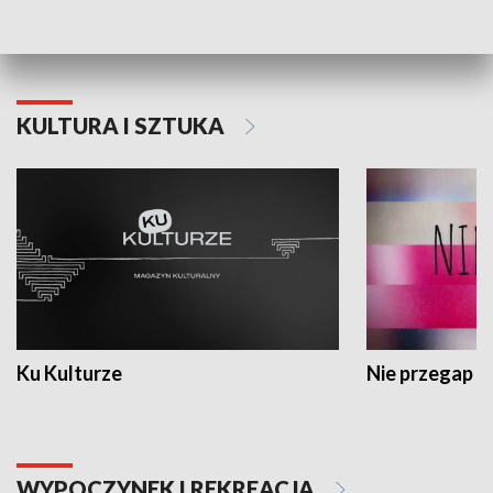
Dlaczego krowa...
Energia Przysz
KULTURA I SZTUKA
Ku Kulturze
Nie przegap
WYPOCZYNEK I REKREACJA