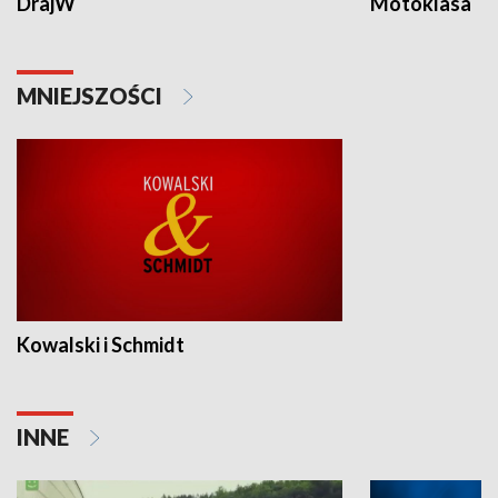
DrajW
Motoklasa
MNIEJSZOŚCI
Kowalski i Schmidt
INNE