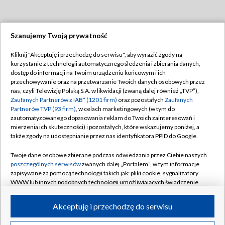
Szanujemy Twoją prywatność
Dołącz do nas:
Kliknij "Akceptuję i przechodzę do serwisu", aby wyrazić zgody na
korzystanie z technologii automatycznego śledzenia i zbierania danych,
TVP
dostęp do informacji na Twoim urządzeniu końcowym i ich
Abonament TVP
przechowywanie oraz na przetwarzanie Twoich danych osobowych przez
Regulamin TVP
nas, czyli Telewizję Polską S.A. w likwidacji (zwaną dalej również „TVP”),
Emisja w TVP
Polityka prywatności
Zaufanych Partnerów z IAB* (1201 firm)
oraz pozostałych
Zaufanych
Partnerów TVP (93 firm)
, w celach marketingowych (w tym do
Centrum informacji TVP
Moje zgody
zautomatyzowanego dopasowania reklam do Twoich zainteresowań i
mierzenia ich skuteczności) i pozostałych, które wskazujemy poniżej, a
Naziemna Telewizja Cyfrowa
Pomoc
także zgody na udostępnianie przez nas identyfikatora PPID do Google.
Sklep TVP
Biuro reklamy
Twoje dane osobowe zbierane podczas odwiedzania przez Ciebie naszych
Rada Programowa
Kontakt
poszczególnych serwisów
zwanych dalej „Portalem”, w tym informacje
zapisywane za pomocą technologii takich jak: pliki cookie, sygnalizatory
System NOS
WWW lub innych podobnych technologii umożliwiających świadczenie
dopasowanych i bezpiecznych usług, personalizację treści oraz reklam,
Informacje o nadawcy
Kanały
udostępnianie funkcji mediów społecznościowych oraz analizowanie
Akceptuję i przechodzę do serwisu
ruchu w Internecie.
Program dla prasy
©2026 Telewizja Polska S.A. w likwidacji