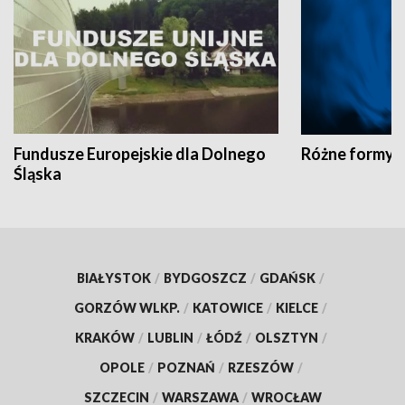
Fundusze Europejskie dla Dolnego
Różne formy t
Śląska
BIAŁYSTOK
/
BYDGOSZCZ
/
GDAŃSK
/
GORZÓW WLKP.
/
KATOWICE
/
KIELCE
/
KRAKÓW
/
LUBLIN
/
ŁÓDŹ
/
OLSZTYN
/
OPOLE
/
POZNAŃ
/
RZESZÓW
/
SZCZECIN
/
WARSZAWA
/
WROCŁAW